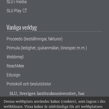
SLU i media
SLU Play
Vanliga verktyg
Proceedo (beställningar, fakturor)
Primula (ledighet, sjukanmälan, lönespec m.m.)
Webbmejl
ReachMee
Edusign
Protokoll och beslutslistor
SLU, Sveriges lantbruksuniversitet, har
verksamhet över hela Sverige. Huvudorter är
Denna webbplats använder kakor (cookies), som lagras i din
Alnarp, Uppsala och Umeå.
SLU är
webbläsare. Vissa kakor är nödvändiga för att webbplatsen