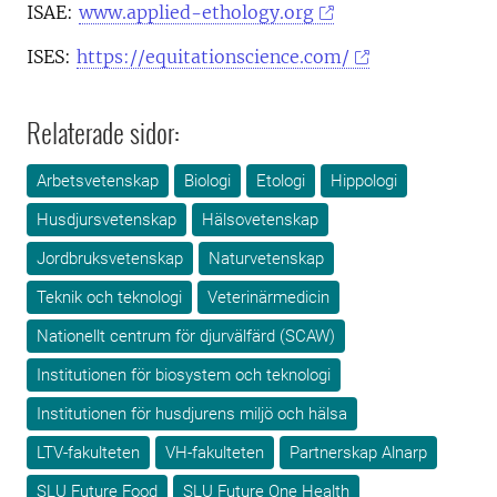
ISAE:
www.applied-ethology.org
ISES:
https://equitationscience.com/
Relaterade sidor:
Arbetsvetenskap
Biologi
Etologi
Hippologi
Husdjursvetenskap
Hälsovetenskap
Jordbruksvetenskap
Naturvetenskap
Teknik och teknologi
Veterinärmedicin
Nationellt centrum för djurvälfärd (SCAW)
Institutionen för biosystem och teknologi
Institutionen för husdjurens miljö och hälsa
LTV-fakulteten
VH-fakulteten
Partnerskap Alnarp
SLU Future Food
SLU Future One Health