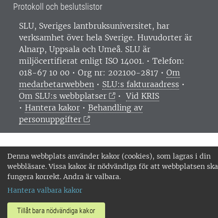
Protokoll och beslutslistor
SLU, Sveriges lantbruksuniversitet, har
verksamhet över hela Sverige. Huvudorter är
Alnarp, Uppsala och Umeå.
SLU är
miljöcertifierat enligt ISO 14001. •
Telefon:
018-67 10 00 • Org nr: 202100-2817 •
Om
medarbetarwebben
•
SLU:s fakturaadress
•
Om SLU:s webbplatser
•
Vid KRIS
•
Hantera kakor
•
Behandling av
personuppgifter
Denna webbplats använder kakor (cookies), som lagras i din
webbläsare. Vissa kakor är nödvändiga för att webbplatsen ska
fungera korrekt. Andra är valbara.
Hantera valbara kakor
Tillåt bara nödvändiga kakor