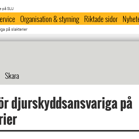
e på SLU
ervice
Organisation & styrning
Riktade sidor
Nyhet
iga på slakterier
Skara
för djurskyddsansvariga på
rier