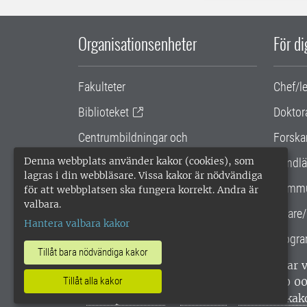
Organisationsenheter
För d
Fakulteter
Chef/l
Biblioteket
Doktor
Centrumbildningar och
Forska
samarbetsprojekt
Denna webbplats använder kakor (cookies), som
Handlä
lagras i din webbläsare. Vissa kakor är nödvändiga
Gemensamma verksamhetsstödet
Kommu
för att webbplatsen ska fungera korrekt. Andra är
valbara.
SLU Holding
Lärare/
Hantera valbara kakor
Progra
Tillåt bara nödvändiga kakor
SLU, Sveriges lantbruksuniversitet, har
enligt ISO 14001. •
Telefon: 018-67 10 0
Tillåt alla kakor
webbplatser
•
Vid KRIS
•
Hantera kak