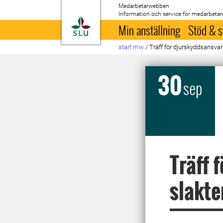
Medarbetarwebben
Information och service för medarbetar
Till startsida
Min anställning
Stöd & s
start mw
/
Träff för djurskyddsansvar
30
sep
Träff 
slakte