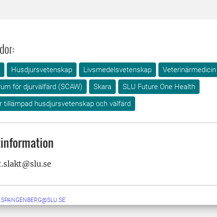
dor:
Husdjursvetenskap
Livsmedelsvetenskap
Veterinärmedicin
rum för djurvälfärd (SCAW)
Skara
SLU Future One Health
ör tillämpad husdjursvetenskap och välfärd
information
.slakt@slu.se
N.SPANGENBERG@SLU.SE