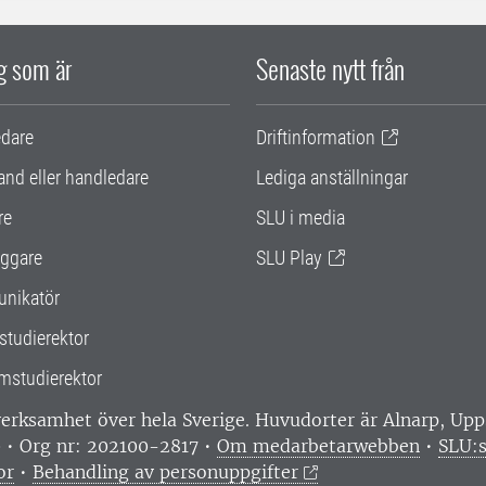
ig som är
Senaste nytt från
edare
Driftinformation
and eller handledare
Lediga anställningar
re
SLU i media
ggare
SLU Play
nikatör
studierektor
mstudierektor
 verksamhet över hela Sverige. Huvudorter är Alnarp, U
0 • Org nr: 202100-2817 •
Om medarbetarwebben
•
SLU:s
or
•
Behandling av personuppgifter