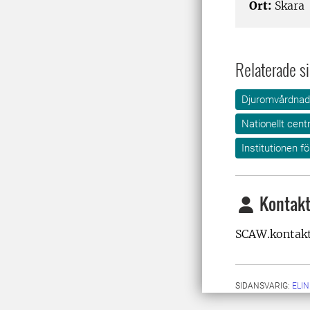
Ort:
Skara
Relaterade si
Djuromvårdnad
Nationellt cent
Institutionen f
Kontakt
SCAW.kontakt
SIDANSVARIG:
ELI