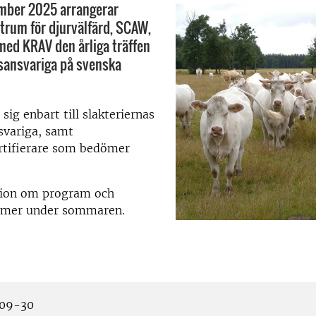
mber 2025 arrangerar
ntrum för djurvälfärd, SCAW,
ed KRAV den årliga träffen
sansvariga på svenska
 sig enbart till slakteriernas
svariga, samt
ertifierare som bedömer
ion om program och
mer under sommaren.
09-30