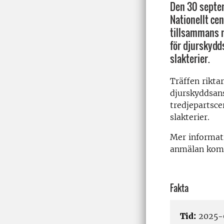
Den 30 septe
Nationellt ce
tillsammans m
för djurskydd
slakterier.
Träffen riktar
djurskyddsan
tredjepartsc
slakterier.
Mer informat
anmälan kom
Fakta
Tid:
2025-