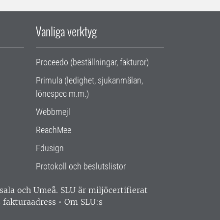
Vanliga verktyg
Proceedo (beställningar, fakturor)
Primula (ledighet, sjukanmälan,
lönespec m.m.)
Webbmejl
ReachMee
Edusign
Protokoll och beslutslistor
ppsala och Umeå.
SLU är miljöcertifierat
 fakturaadress
•
Om SLU:s