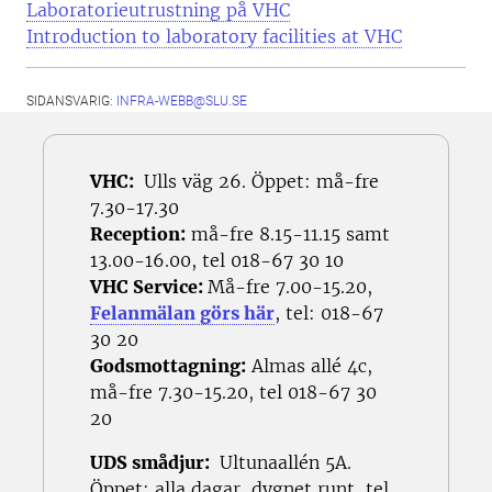
Laboratorieutrustning på VHC
Introduction to laboratory facilities at VHC
SIDANSVARIG:
INFRA-WEBB@SLU.SE
VHC:
Ulls väg 26. Öppet: må-fre
7.30-17.30
Reception:
må-fre 8.15-11.15 samt
13.00-16.00, tel 018-67 30 10
VHC Service:
Må-fre 7.00-15.20,
Felanmälan görs här
, tel: 018-67
30 20
Godsmottagning:
Almas allé 4c,
må-fre 7.30-15.20, tel 018-67 30
20
UDS smådjur:
Ultunaallén 5A.
Öppet: alla dagar, dygnet runt, tel