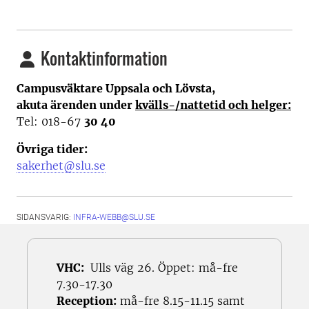
Kontaktinformation
Campusväktare Uppsala och Lövsta,
akuta ärenden under
kvälls-/nattetid och helger:
Tel: 018-67
30 40
Övriga tider:
sakerhet@slu.se
SIDANSVARIG:
INFRA-WEBB@SLU.SE
VHC:
Ulls väg 26. Öppet: må-fre
7.30-17.30
Reception:
må-fre 8.15-11.15 samt