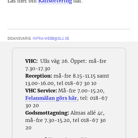
Läs mer om
Källsortering
här.
SIDANSVARIG:
INFRA-WEBB@SLU.SE
VHC:
Ulls väg 26. Öppet: må-fre
7.30-17.30
Reception:
må-fre 8.15-11.15 samt
13.00-16.00, tel 018-67 30 10
VHC Service:
Må-fre 7.00-15.20,
Felanmälan görs här
, tel: 018-67
30 20
Godsmottagning:
Almas allé 4c,
må-fre 7.30-15.20, tel 018-67 30
20