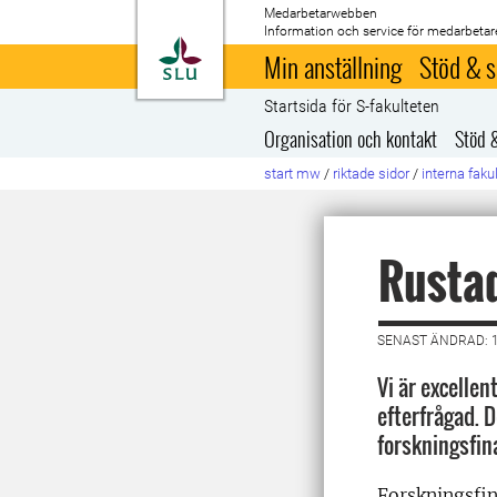
Medarbetarwebben
Information och service för medarbetar
Till startsida
Min anställning
Stöd & s
Startsida för S-fakulteten
Organisation och kontakt
Stöd 
start mw
/
riktade sidor
/
interna faku
Rustad
SENAST ÄNDRAD: 
Vi är excellen
efterfrågad. D
forskningsfin
Forskningsfin