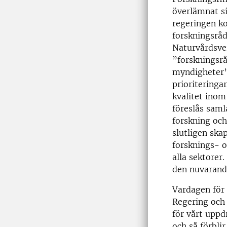
överlämnat si
regeringen k
forskningsrå
Naturvårdsver
”forskningsr
myndigheter
prioriteringa
kvalitet inom
föreslås sam
forskning och
slutligen ska
forsknings- 
alla sektorer.
den nuvarand
Vardagen för 
Regering och 
för vårt uppd
och så förblir