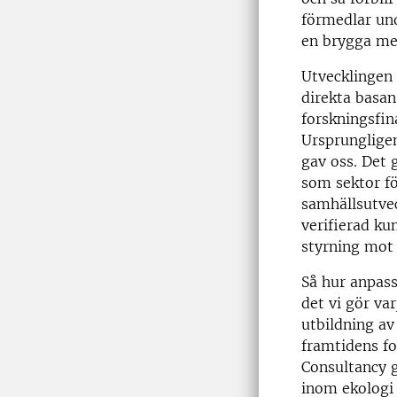
förmedlar und
en brygga mel
Utvecklingen 
direkta basans
forskningsfin
Ursprungligen
gav oss. Det 
som sektor för
samhällsutve
verifierad ku
styrning mot
Så hur anpass
det vi gör va
utbildning av 
framtidens fo
Consultancy 
inom ekologi