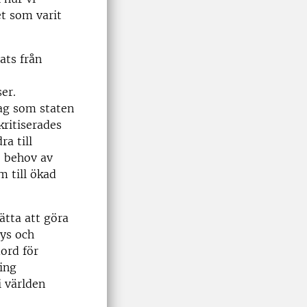
et som varit
ats från
er.
lag som staten
kritiserades
ra till
e behov av
m till ökad
ätta att göra
lys och
dord för
ing
 världen