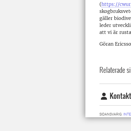
(
https://cwur
skogbruksvete
gäller biodive
leder utveckl
att vi är rus
Göran Ericsso
Relaterade si
Kontakt
SIDANSVARIG:
INT