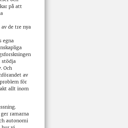
kar på att
ga
 av de tre nya
s egna
enskapliga
ngsforskningen
 stödja
v. Och
mförandet av
sproblem för
xakt allt inom
assning.
, ger ramarna
 och autonomi
 hur vi