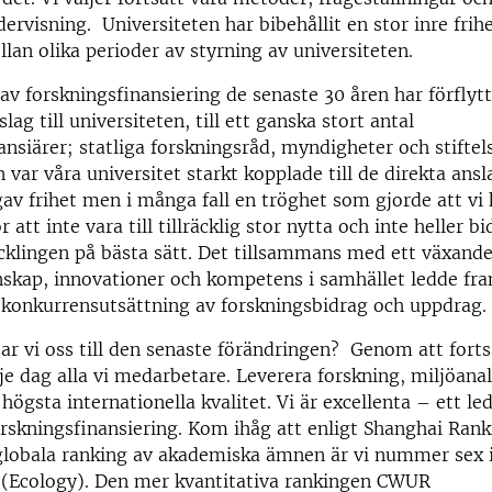
ervisning. Universiteten har bibehållit en stor inre frih
lan olika perioder av styrning av universiteten.
av forskningsfinansiering de senaste 30 åren har förflytt
lag till universiteten, till ett ganska stort antal
ansiärer; statliga forskningsråd, myndigheter och stiftels
 var våra universitet starkt kopplade till de direkta ans
gav frihet men i många fall en tröghet som gjorde att vi 
 att inte vara till tillräcklig stor nytta och inte heller bid
cklingen på bästa sätt. Det tillsammans med ett växand
nskap, innovationer och kompetens i samhället ledde fra
 konkurrensutsättning av forskningsbidrag och uppdrag.
ar vi oss till den senaste förändringen? Genom att forts
rje dag alla vi medarbetare. Leverera forskning, miljöana
högsta internationella kvalitet. Vi är excellenta – ett le
rskningsfinansiering. Kom ihåg att enligt Shanghai Rank
globala ranking av akademiska ämnen är vi nummer sex i
 (Ecology). Den mer kvantitativa rankingen CWUR