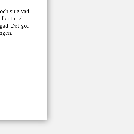
och sjua vad
llenta, vi
ågad. Det gör
ringen.