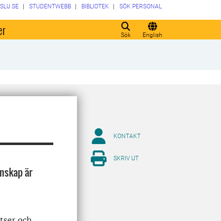
SLU.SE
STUDENTWEBB
BIBLIOTEK
SÖK PERSONAL
er
Sök
English
KONTAKT
SKRIV UT
unskap är
tser och