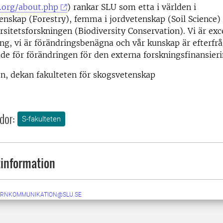
.org/about.php
) rankar SLU som etta i världen i
nskap (Forestry), femma i jordvetenskap (Soil Science) 
rsitetsforskningen (Biodiversity Conservation). Vi är exce
ing, vi är förändringsbenägna och vår kunskap är efterfr
tade för förändringen för den externa forskningsfinansie
n, dekan fakulteten för skogsvetenskap
dor:
S-fakulteten
information
ERNKOMMUNIKATION@SLU.SE