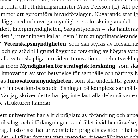
n lunta till utbildningsminister Mats Persson (L). Allt pe
ommer att genomföra huvudförslagen. Nuvarande statli
d läggs ned och övriga myndigheters forskningsmedel –
ket, Energimyndigheten, Skogsstyrelsen – ska hanteras
åden”, utredningen kallar dem ”forskningsfinansierande
”.
Vetenskapsmyndigheten
, som ska styras av forskarna
r och ge stöd till grundläggande forskning av högsta vet
 alla vetenskapliga områden. Innovations- och utveckli
las inom
Myndigheten för strategisk forskning
, som ska
 innovation av stor betydelse för samhälle och näringsli
pas
Innovationsmyndigheten
, som ska underlätta geno
och innovationsbaserade lösningar på komplexa samhäll
 När jag skriver detta har jag inte läst alla delar så var e
e strukturen hamnar.
ett universitet har alltid präglats av förändring och anp
riksdag, och i förlängningen samhället i vid bemärkelse
rag. Historiskt har universiteten präglats av stor frihet
 det. Vi väljer fortsatt våra metoder, frågeställningar och