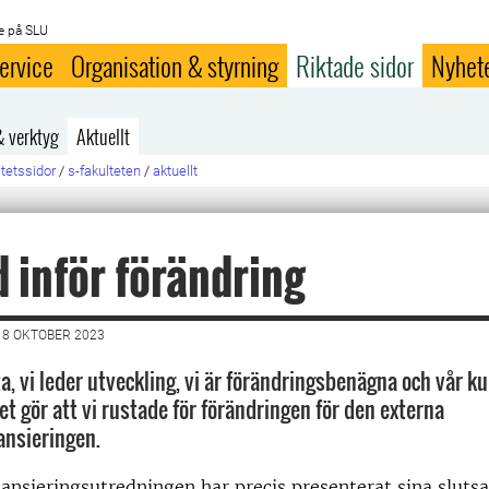
e på SLU
ervice
Organisation & styrning
Riktade sidor
Nyhet
& verktyg
Aktuellt
ltetssidor
/
s-fakulteten
/
aktuellt
 inför förändring
18 OKTOBER 2023
ta, vi leder utveckling, vi är förändringsbenägna och vår k
et gör att vi rustade för förändringen för den externa
ansieringen.
ansieringsutredningen har precis presenterat sina slutsa