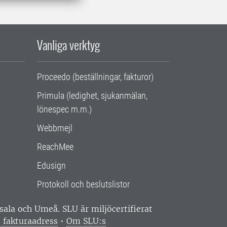
Vanliga verktyg
Proceedo (beställningar, fakturor)
Primula (ledighet, sjukanmälan,
lönespec m.m.)
Webbmejl
ReachMee
Edusign
Protokoll och beslutslistor
ppsala och Umeå.
SLU är miljöcertifierat
 fakturaadress
•
Om SLU:s