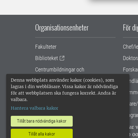
Organisationsenheter
För d
Fakulteter
Chef/l
Biblioteket
Doktor
Centrumbildningar och
Forska
samarbetsprojekt
Denna webbplats använder kakor (cookies), som
Handlä
lagras i din webbläsare. Vissa kakor är nödvändiga
Gemensamma verksamhetsstödet
Kommu
för att webbplatsen ska fungera korrekt. Andra är
valbara.
SLU Holding
Lärare/
Hantera valbara kakor
Progra
Tillåt bara nödvändiga kakor
SLU, Sveriges lantbruksuniversitet, har
enligt ISO 14001. •
Telefon: 018-67 10 0
Tillåt alla kakor