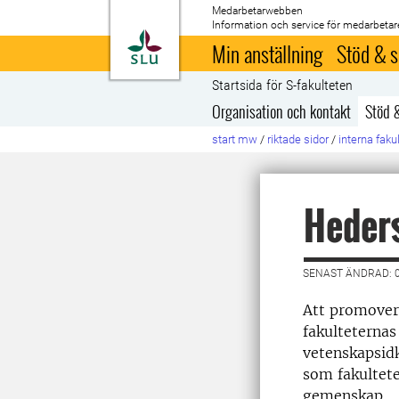
Medarbetarwebben
Information och service för medarbetar
Till startsida
Min anställning
Stöd & s
Startsida för S-fakulteten
Organisation och kontakt
Stöd 
start mw
/
riktade sidor
/
interna faku
Heder
SENAST ÄNDRAD: 0
Att promovera
fakulteternas
vetenskapsid
som fakultete
gemenskap.