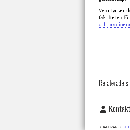
Vem tycker du
fakulteten f
och nominera
Relaterade si
Kontakt
SIDANSVARIG:
INT