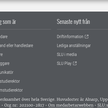
ig som är
Senaste nytt från
edare
Driftinformation
and eller handledare
Lediga anställningar
re
SLU i media
ggare
SLU Play
nikatör
studierektor
mstudierektor
 verksamhet över hela Sverige. Huvudorter är Alnarp, U
0 • Org nr: 202100-2817 •
Om medarbetarwebben
•
SLU:s