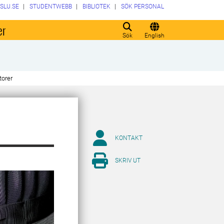
SLU.SE
STUDENTWEBB
BIBLIOTEK
SÖK PERSONAL
er
Sök
English
torer
KONTAKT
SKRIV UT