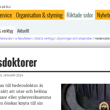
e på SLU
ervice
Organisation & styrning
Riktade sidor
Nyhet
& verktyg
Aktuellt
ltetssidor
/
s-fakulteten
/
stöd & verktyg
/
utlysningar och stipendier
/
Hedersdok
sdoktorer
2 JANUARI 2024
s till hedersdoktor är
 sätt att utse och belöna
kare eller yrkesverksamma
n önskar knyta till sin