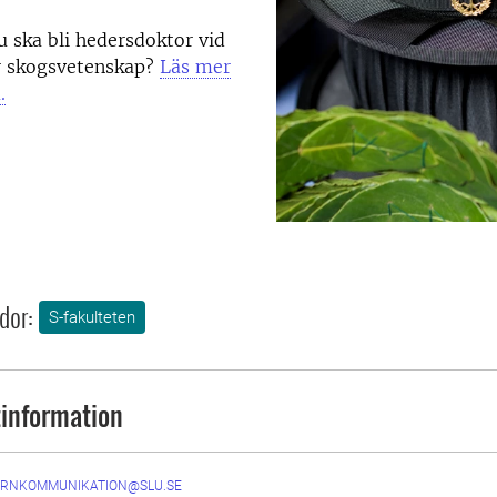
 ska bli hedersdoktor vid
ör skogsvetenskap?
Läs mer
.
dor:
S-fakulteten
information
ERNKOMMUNIKATION@SLU.SE