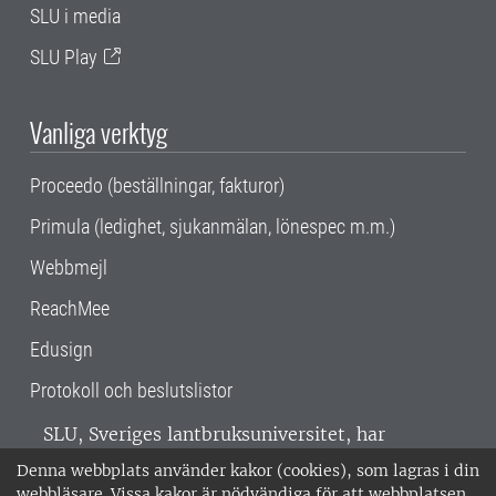
SLU i media
SLU Play
Vanliga verktyg
Proceedo (beställningar, fakturor)
Primula (ledighet, sjukanmälan, lönespec m.m.)
Webbmejl
ReachMee
Edusign
Protokoll och beslutslistor
SLU, Sveriges lantbruksuniversitet, har
verksamhet över hela Sverige. Huvudorter är
Denna webbplats använder kakor (cookies), som lagras i din
Alnarp, Uppsala och Umeå.
SLU är
webbläsare. Vissa kakor är nödvändiga för att webbplatsen