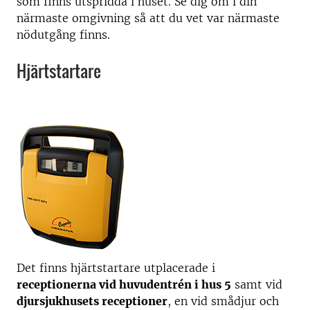
som finns utspridda i huset. Se dig om i din
närmaste omgivning så att du vet var närmaste
nödutgång finns.
Hjärtstartare
Det finns hjärtstartare utplacerade i
receptionerna vid huvudentrén i hus 5
samt vid
djursjukhusets receptioner
, en vid smådjur och