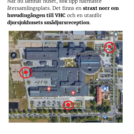
När du lämnat huset, sök upp närmaste
återsamlingsplats. Det finns en
straxt norr om
huvudingången till VHC
och en utanför
djursjukhusets smådjursreception
.