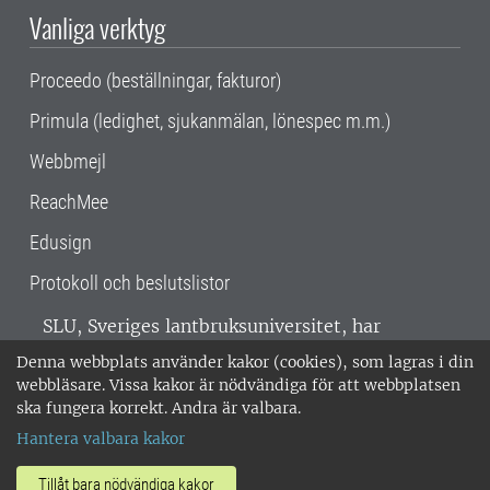
Vanliga verktyg
Proceedo (beställningar, fakturor)
Primula (ledighet, sjukanmälan, lönespec m.m.)
Webbmejl
ReachMee
Edusign
Protokoll och beslutslistor
SLU, Sveriges lantbruksuniversitet, har
verksamhet över hela Sverige. Huvudorter är
Denna webbplats använder kakor (cookies), som lagras i din
Alnarp, Uppsala och Umeå.
SLU är
webbläsare. Vissa kakor är nödvändiga för att webbplatsen
miljöcertifierat enligt ISO 14001. •
Telefon:
ska fungera korrekt. Andra är valbara.
018-67 10 00 • Org nr: 202100-2817 •
Om
Hantera valbara kakor
medarbetarwebben
•
SLU:s fakturaadress
•
Om SLU:s webbplatser
•
Vid KRIS
Tillåt bara nödvändiga kakor