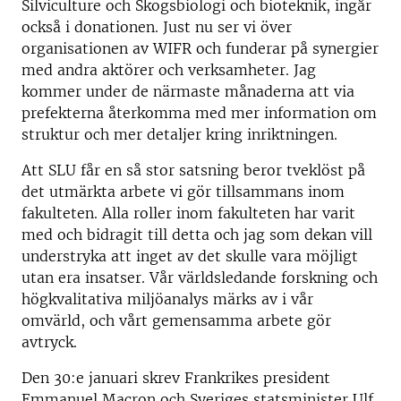
Silviculture och Skogsbiologi och bioteknik, ingår
också i donationen. Just nu ser vi över
organisationen av WIFR och funderar på synergier
med andra aktörer och verksamheter. Jag
kommer under de närmaste månaderna att via
prefekterna återkomma med mer information om
struktur och mer detaljer kring inriktningen.
Att SLU får en så stor satsning beror tveklöst på
det utmärkta arbete vi gör tillsammans inom
fakulteten. Alla roller inom fakulteten har varit
med och bidragit till detta och jag som dekan vill
understryka att inget av det skulle vara möjligt
utan era insatser. Vår världsledande forskning och
högkvalitativa miljöanalys märks av i vår
omvärld, och vårt gemensamma arbete gör
avtryck.
Den 30:e januari skrev Frankrikes president
Emmanuel Macron och Sveriges statsminister Ulf