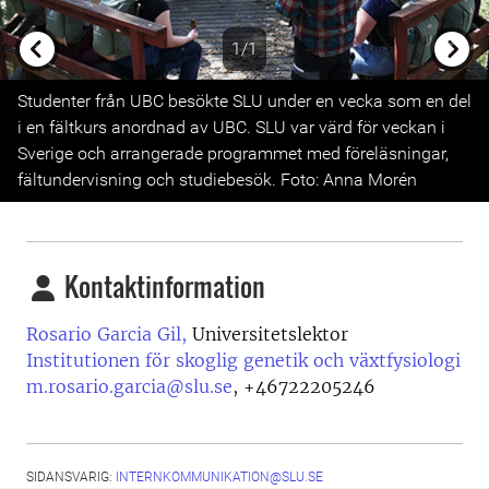
1/1
Previous
Next
Studenter från UBC besökte SLU under en vecka som en del
i en fältkurs anordnad av UBC. SLU var värd för veckan i
Sverige och arrangerade programmet med föreläsningar,
fältundervisning och studiebesök. Foto: Anna Morén
Kontaktinformation
Rosario Garcia Gil,
Universitetslektor
Institutionen för skoglig genetik och växtfysiologi
m.rosario.garcia@slu.se
,
+46722205246
SIDANSVARIG:
INTERNKOMMUNIKATION@SLU.SE