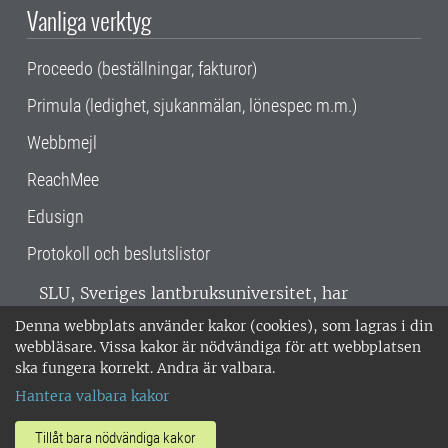
Vanliga verktyg
Proceedo (beställningar, fakturor)
Primula (ledighet, sjukanmälan, lönespec m.m.)
Webbmejl
ReachMee
Edusign
Protokoll och beslutslistor
SLU, Sveriges lantbruksuniversitet, har
verksamhet över hela Sverige. Huvudorter är
Denna webbplats använder kakor (cookies), som lagras i din
Alnarp, Uppsala och Umeå.
SLU är
webbläsare. Vissa kakor är nödvändiga för att webbplatsen
miljöcertifierat enligt ISO 14001. •
Telefon:
ska fungera korrekt. Andra är valbara.
018-67 10 00 • Org nr: 202100-2817 •
Om
Hantera valbara kakor
medarbetarwebben
•
SLU:s fakturaadress
•
Om SLU:s webbplatser
•
Vid KRIS
Tillåt bara nödvändiga kakor