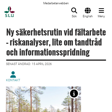
Medarbetarwebben
Till startsida
Sök
English
Meny
Ny säkerhetsrutin vid fältarbete
– riskanalyser, lite om tandtråd
och informationsspridning
SENAST ÄNDRAD: 15 APRIL 2026
KONTAKT