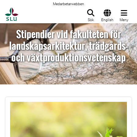
Medarbetarwebben
Till startsida
Sök
English
Meny
Stipendier vid fakulteten för
landskapsarkitektur, trädgårds-
och växtproduktionsvetenskap