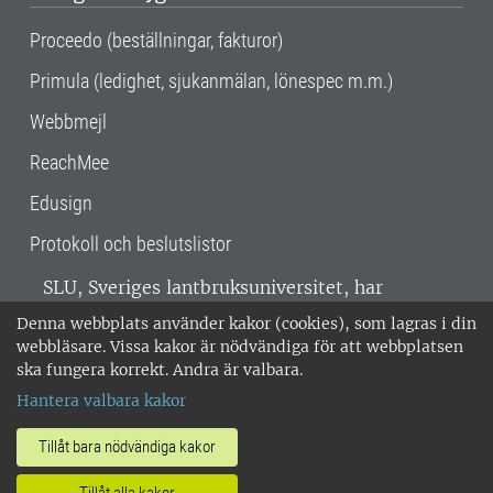
Proceedo (beställningar, fakturor)
Primula (ledighet, sjukanmälan, lönespec m.m.)
Webbmejl
ReachMee
Edusign
Protokoll och beslutslistor
SLU, Sveriges lantbruksuniversitet, har
verksamhet över hela Sverige. Huvudorter är
Denna webbplats använder kakor (cookies), som lagras i din
Alnarp, Uppsala och Umeå.
SLU är
webbläsare. Vissa kakor är nödvändiga för att webbplatsen
miljöcertifierat enligt ISO 14001. •
Telefon:
ska fungera korrekt. Andra är valbara.
018-67 10 00 • Org nr: 202100-2817 •
Om
Hantera valbara kakor
medarbetarwebben
•
SLU:s fakturaadress
•
Om SLU:s webbplatser
•
Vid KRIS
Tillåt bara nödvändiga kakor
•
Hantera kakor
•
Behandling av