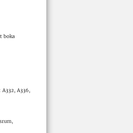
tt boka
: A332, A336,
esrum,