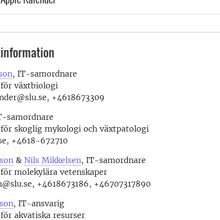
information
son
, IT-samordnare
 för växtbiologi
vander@slu.se, +4618673309
IT-samordnare
 för skoglig mykologi och växtpatologi
.se, +4618-672710
sson
&
Nils Mikkelsen
, IT-samordnare
 för molekylära vetenskaper
en@slu.se, +4618673186, +46707317890
son
, IT-ansvarig
 för akvatiska resurser