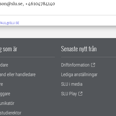
son@slu.se, +46104784140
.PAUL@SLU.SE
ig som är
Senaste nytt från
edare
Driftinformation
and eller handledare
Lediga anställningar
re
SLU i media
ggare
SLU Play
nikatör
studierektor