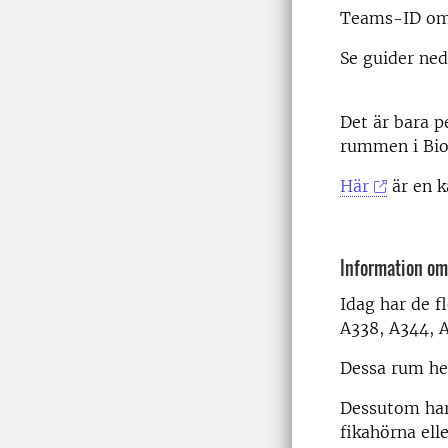
Teams-ID om 
Se guider ned
Det är bara p
rummen i BioC
Här
är en k
Information o
Idag har de 
A338, A344, 
Dessa rum het
Dessutom har 
fikahörna ell