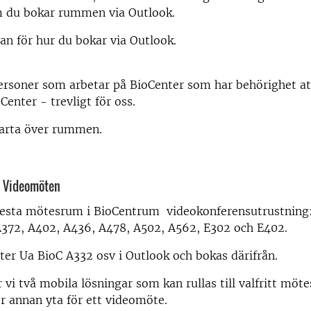
du bokar rummen via Outlook.
an för hur du bokar via Outlook.
ersoner som arbetar på BioCenter som har behörighet a
enter - trevligt för oss.
arta över rummen.
m Videomöten
flesta mötesrum i BioCentrum videokonferensutrustning
A372, A402, A436, A478, A502, A562, E302 och E402.
er Ua BioC A332 osv i Outlook och bokas därifrån.
vi två mobila lösningar som kan rullas till valfritt möt
er annan yta för ett videomöte.