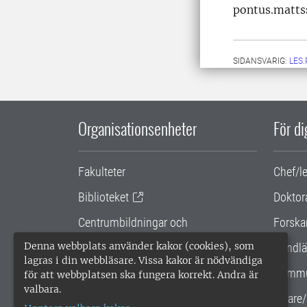
pontus.matts
SIDANSVARIG:
LES
Organisationsenheter
För d
Fakulteter
Chef/l
Biblioteket
Doktor
Centrumbildningar och
Forska
samarbetsprojekt
Denna webbplats använder kakor (cookies), som
Handlä
lagras i din webbläsare. Vissa kakor är nödvändiga
Gemensamma verksamhetsstödet
Kommu
för att webbplatsen ska fungera korrekt. Andra är
valbara.
SLU Holding
Lärare/