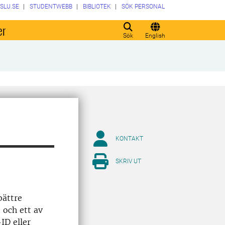
SLU.SE
STUDENTWEBB
BIBLIOTEK
SÖK PERSONAL
er
Sök
English
KONTAKT
SKRIV UT
bättre
 och ett av
ID eller