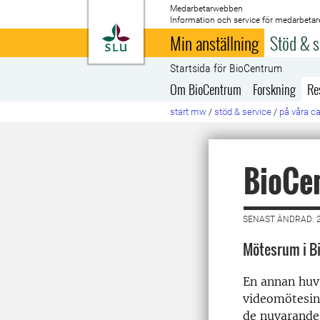
Medarbetarwebben
Information och service för medarbetar
Till startsida
Min anställning
Stöd & s
Startsida för BioCentrum
Om BioCentrum
Forskning
Re
start mw
/
stöd & service
/
på våra 
BioCe
SENAST ÄNDRAD: 2
Mötesrum i Bi
En annan huv
videomötesint
de nuvarande