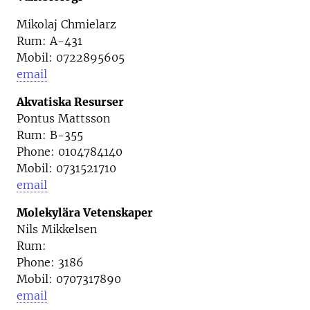
Mikolaj Chmielarz
Rum: A-431
Mobil: 0722895605
email
Akvatiska Resurser
Pontus Mattsson
Rum: B-355
Phone: 0
104784140
Mobil:
0731521710
email
Molekylära Vetenskaper
Nils Mikkelsen
Rum:
Phone: 3186
Mobil: 0707317890
email