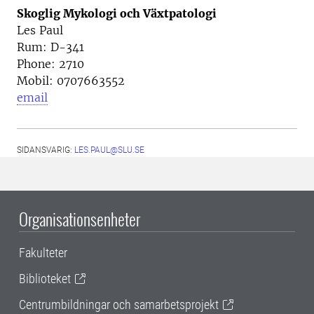
Skoglig Mykologi och Växtpatologi
Les Paul
Rum: D-341
Phone: 2710
Mobil: 0707663552
email
SIDANSVARIG:
LES.PAUL@SLU.SE
Organisationsenheter
Fakulteter
Biblioteket
Centrumbildningar och samarbetsprojekt