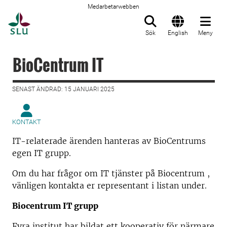
Medarbetarwebben
Till startsida
Sök
English
Meny
BioCentrum IT
SENAST ÄNDRAD: 15 JANUARI 2025
KONTAKT
IT-relaterade ärenden hanteras av BioCentrums
egen IT grupp.
Om du har frågor om IT tjänster på Biocentrum ,
vänligen kontakta er representant i listan under.
Biocentrum IT grupp
Fyra institut har bildat ett kooperativ för närmare