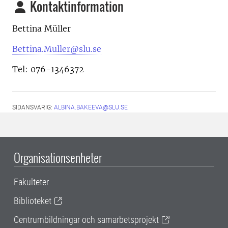
Kontaktinformation
Bettina Müller
Bettina.Muller@slu.se
Tel: 076-1346372
SIDANSVARIG:
ALBINA.BAKEEVA@SLU.SE
Organisationsenheter
Fakulteter
Biblioteket
Centrumbildningar och samarbetsprojekt