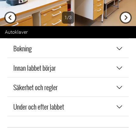
1/3
Previous
Next
Autoklaver
Bokning
Innan labbet börjar
Säkerhet och regler
Under och efter labbet