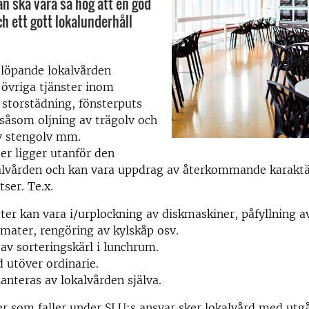
ån ska vara så hög att en god
h ett gott lokalunderhåll
löpande lokalvården
övriga tjänster inom
 storstädning, fönsterputs
såsom oljning av trägolv och
v stengolv mm.
ter ligger utanför den
kalvården och kan vara uppdrag av återkommande karaktä
atser. Te.x.
ter kan vara i/urplockning av diskmaskiner, påfyllning a
mater, rengöring av kylskåp osv.
v sorteringskärl i lunchrum.
d utöver ordinarie.
anteras av lokalvården själva.
ler som faller under SLU:s ansvar sker lokalvård med ut