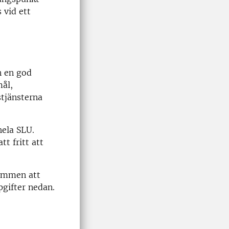
 vid ett
n en god
mål,
stjänsterna
hela SLU.
tt fritt att
kommen att
pgifter nedan.