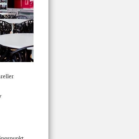
reller
v
gångspunkt