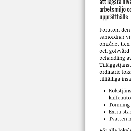
att lägsta niv
arbetsmiljö oc
upprätthålls.
Förutom den 
samordnar vi 
området t.ex.
och golvvård 
behandling a
Tilläggstjäns
ordinarie lo
tillfälliga ins
Kökstjäns
kaffeauto
Tömning a
Extra stä
Tvätten h
För alla loka