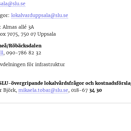
sala@slu.se
ågor:
lokalvarduppsala@slu.se
 Almas allé 3A
ox 7075, 750 07 Uppsala
meå/Röbäcksdalen
ll
, 090-786 82 32
vdelningen för infrastruktur
 SLU-övergripande lokalvårdsfrågor och kostnadsförsla
r Björk,
mikaela.tobar@slu.se
, 018-67
34 30