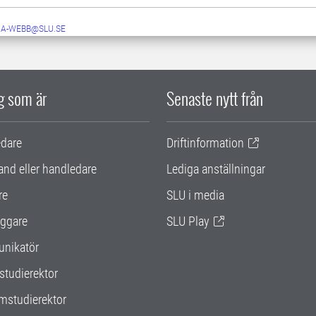
RA-WEBB@SLU.SE
ig som är
Senaste nytt från
edare
Driftinformation
and eller handledare
Lediga anställningar
re
SLU i media
ggare
SLU Play
nikatör
studierektor
mstudierektor