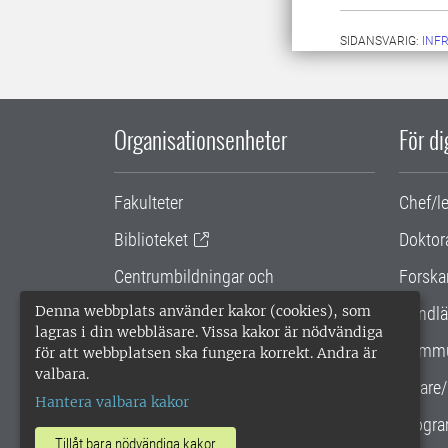
SIDANSVARIG:
INF
Organisationsenheter
För d
Fakulteter
Chef/l
Biblioteket
Doktor
Centrumbildningar och
Forska
samarbetsprojekt
Denna webbplats använder kakor (cookies), som
Handlä
lagras i din webbläsare. Vissa kakor är nödvändiga
Gemensamma verksamhetsstödet
Kommu
för att webbplatsen ska fungera korrekt. Andra är
valbara.
SLU Holding
Lärare/
Hantera valbara kakor
Progra
Tillåt bara nödvändiga kakor