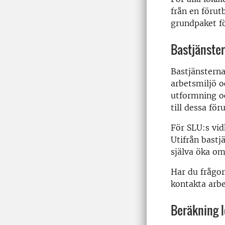
från en förut
grundpaket fö
Bastjänster
Bastjänsterna
arbetsmiljö o
utformning oc
till dessa för
För SLU:s vid
Utifrån bastj
själva öka omf
Har du frågor
kontakta arbe
Beräkning l