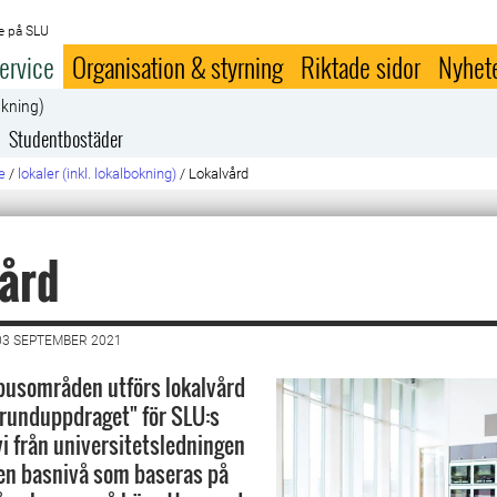
e på SLU
ervice
Organisation & styrning
Riktade sidor
Nyhet
okning)
Studentbostäder
e
/
lokaler (inkl. lokalbokning)
/
Lokalvård
ård
03 SEPTEMBER 2021
pusområden utförs lokalvård
"Grunduppdraget" för SLU:s
vi från universitetsledningen
en basnivå som baseras på