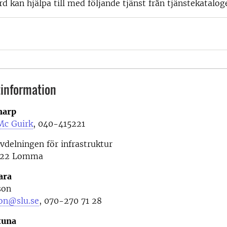
rd kan hjälpa till med följande tjänst från tjänstekatalog
information
narp
Mc Guirk
, 040-
415221
vdelningen för infrastruktur
4 22 Lomma
ara
son
son@slu.se
, 070-270 71 28
tuna