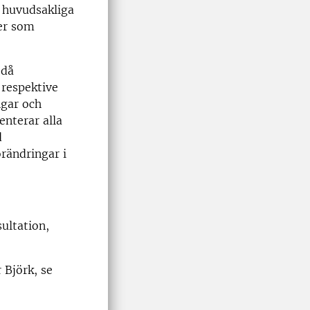
 huvudsakliga
ler som
 då
 respektive
ngar och
enterar alla
d
rändringar i
ultation,
 Björk, se