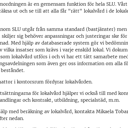
mordningen är en gemensam funktion för hela SLU. Vårt
räkna ut och se till att alla får "rätt" lokalvård i de loka
d inom SLU utgår från samma standard (bastjänster) men
 skiljer sig behöver anpassningar och justeringar ske för
ggnad. Med hjälp av databaserade system gör vi bedömni
v vilka insatser som krävs i varje enskild lokal. Vi dokum
 som lokalvård utförs i och vi har ett tätt samarbete me
ingsavdelningen som även ger oss information om alla fö
 beståndet.
attor i kontorsrum fördyrar lokalvården.
sättningarna för lokalvård hjälper vi också till med kons
handlingar och kontrakt, utbildning, specialstäd, m.m.
älp med beräkning av lokalvård, kontakta Mikaela Tobar
fter nedan.