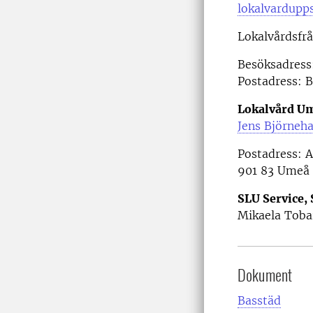
lokalvardupp
Lokalvårdsfr
Besöksadress:
Postadress: B
Lokalvård U
Jens Björneha
Postadress: A
901 83 Umeå
SLU Service,
Mikaela Toba
Dokument
Basstäd