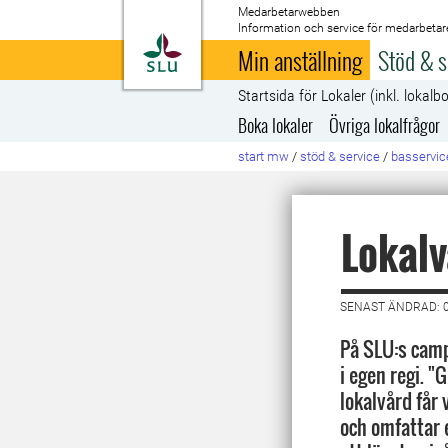
Medarbetarwebben
Information och service för medarbetar
Till startsida
Min anställning
Stöd & s
Startsida för Lokaler (inkl. lokalb
Boka lokaler
Övriga lokalfrågor
start mw
/
stöd & service
/
basservic
Lokalv
SENAST ÄNDRAD: 
På SLU:s cam
i egen regi. 
lokalvård får 
och omfattar 