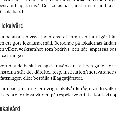
bestämd lägsta nivå. Det kallas bastjänster och kan liknas
r lokalvård.
 lokalvård
 innefattar en viss städintensitet som i sin tur utgår frå
ch ett gott lokalunderhåll. Beroende på lokalernas ända
h vilken verksamhet som bedrivs, och när, anpassas ba
utsättningar.
kommande beslutas lägsta nivån centralt och gäller för 
änsterna står det därefter resp. institution/motsvarande a
attningen eller beställa tilläggstjänster.
 om bastjänster eller övriga lokalvårdsfrågor är du väl
tsledare för lokalvården på respektive ort. Se kontaktup
okalvård