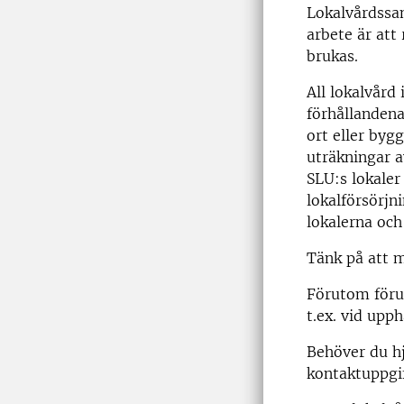
Lokalvårdssa
arbete är att 
brukas.
All lokalvår
förhållandena
ort eller by
uträkningar a
SLU:s lokaler
lokalförsörjn
lokalerna och
Tänk på att m
Förutom förut
t.ex. vid upp
Behöver du hj
kontaktuppgi