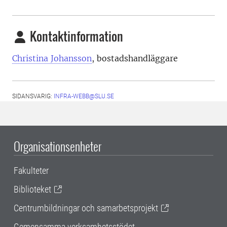
Kontaktinformation
Christina Johansson
, bostadshandläggare
SIDANSVARIG:
INFRA-WEBB@SLU.SE
Organisationsenheter
Fakulteter
Biblioteket
Centrumbildningar och samarbetsprojekt
Gemensamma verksamhetsstödet