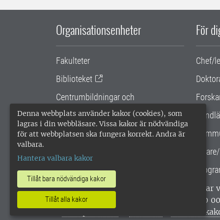
Organisationsenheter
För d
Fakulteter
Chef/l
Biblioteket
Doktor
Centrumbildningar och
Forska
samarbetsprojekt
Denna webbplats använder kakor (cookies), som
Handlä
lagras i din webbläsare. Vissa kakor är nödvändiga
Gemensamma verksamhetsstödet
Kommu
för att webbplatsen ska fungera korrekt. Andra är
valbara.
SLU Holding
Lärare/
Hantera valbara kakor
Progra
Tillåt bara nödvändiga kakor
SLU, Sveriges lantbruksuniversitet, har
Tillåt alla kakor
enligt ISO 14001. •
Telefon: 018-67 10 0
webbplatser
•
Vid KRIS
•
Hantera kak