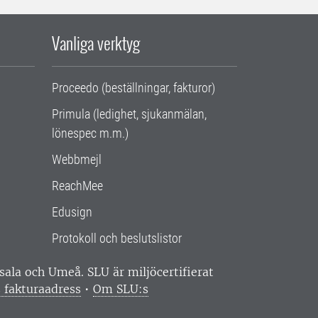
Vanliga verktyg
Proceedo (beställningar, fakturor)
Primula (ledighet, sjukanmälan,
lönespec m.m.)
Webbmejl
ReachMee
Edusign
Protokoll och beslutslistor
ppsala och Umeå.
SLU är miljöcertifierat
 fakturaadress
•
Om SLU:s