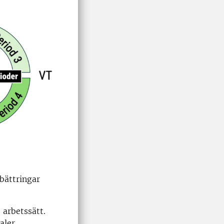
rbättringar
 arbetssätt.
aler.