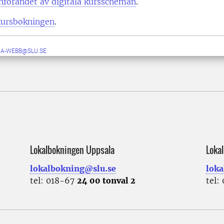
nförandet av digitala kursscheman
.
kursbokningen
.
RA-WEBB@SLU.SE
Lokalbokningen Uppsala
Loka
lokalbokning@slu.se
loka
tel: 018-67
24 00 tonval 2
tel: