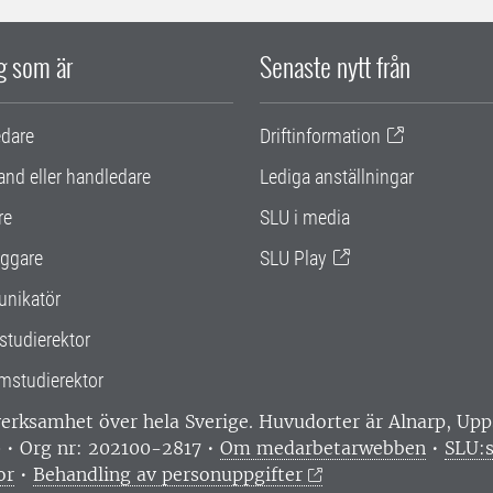
ig som är
Senaste nytt från
edare
Driftinformation
and eller handledare
Lediga anställningar
re
SLU i media
ggare
SLU Play
nikatör
studierektor
mstudierektor
 verksamhet över hela Sverige. Huvudorter är Alnarp, U
0 • Org nr: 202100-2817 •
Om medarbetarwebben
•
SLU:s
or
•
Behandling av personuppgifter