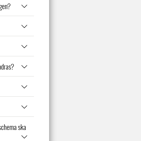
ngen?
ndras?
 schema ska