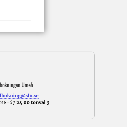
lbokningen Umeå
lbokning@slu.se
 018-67
24 00 tonval 3