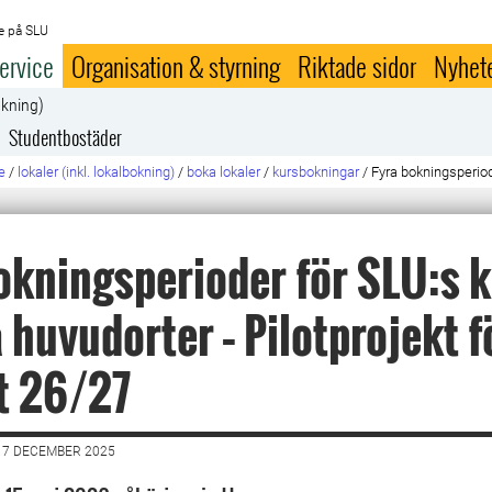
e på SLU
ervice
Organisation & styrning
Riktade sidor
Nyhet
okning)
Studentbostäder
e
/
lokaler (inkl. lokalbokning)
/
boka lokaler
/
kursbokningar
/
Fyra bokningsperio
okningsperioder för SLU:s 
a huvudorter – Pilotprojekt f
t 26/27
17 DECEMBER 2025