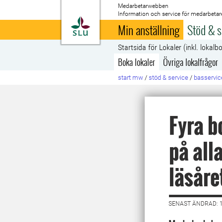
Medarbetarwebben
Information och service för medarbetar
Till startsida
Min anställning
Stöd & s
Startsida för Lokaler (inkl. lokalb
Boka lokaler
Övriga lokalfrågor
start mw
/
stöd & service
/
basservic
Fyra b
på all
läsåre
SENAST ÄNDRAD: 