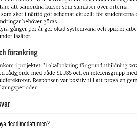
ttare att samordna kurser som samläser över orterna.
 som sker i närtid gör schemat aktuellt för studenterna 
ändringar behöver göras.
fyra gånger per år ger ökad systemvana och sprider arbe
nder läsåret.
ch förankring
amkom i projektet “Lokalbokning för grundutbildning 20
en rådgjorde med både SLUSS och en referensgrupp med
tudierektorer. Responsen var positiv till att prova en g
okningsperioder.
svar
 nya deadlinedatumen?