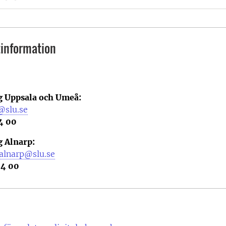
information
 Uppsala och Umeå:
@slu.se
4 00
 Alnarp:
.alnarp@slu.se
24 00