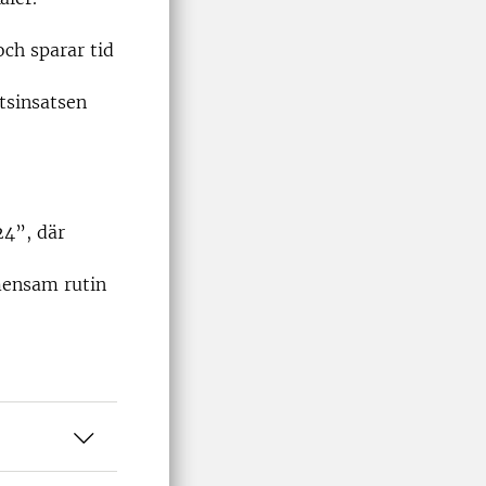
och sparar tid
tsinsatsen
24”, där
emensam rutin