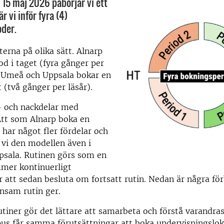
 15 maj 2026 påbörjar vi ett
r vi inför fyra (4)
der.
terna på olika sätt. Alnarp
od i taget (fyra gånger per
 Umeå och Uppsala bokar en
 (två gånger per läsår).
- och nackdelar med
Att som Alnarp boka en
 har något fler fördelar och
 vi den modellen även i
sala. Rutinen görs som en
mmer kontinuerligt
r att sedan besluta om fortsatt rutin. Nedan är några fö
sam rutin ger.
iner gör det lättare att samarbeta och förstå varandras
us får samma förutsättningar att boka undervisningslok