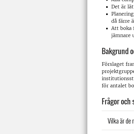
Det är lä
Planering
då färre 
Att boka 
jämnare u
Bakgrund o
Förslaget fr
projektgrupp
institutionss
för antalet b
Frågor och 
Vilka är de