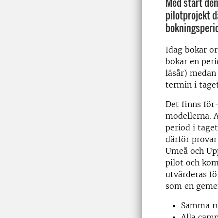
Med start den
pilotprojekt dä
bokningsperio
Idag bokar or
bokar en peri
läsår) medan
termin i taget
Det finns för
modellerna. 
period i taget
därför provar
Umeå och Upp
pilot och ko
utvärderas fö
som en gemen
Samma rut
Alla camp