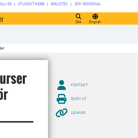
SLU.SE
STUDENTWEBB
BIBLIOTEK
SÖK PERSONAL
er
Sök
English
der
kurser
KONTAKT
ör
SKRIV UT
LÄNKAR