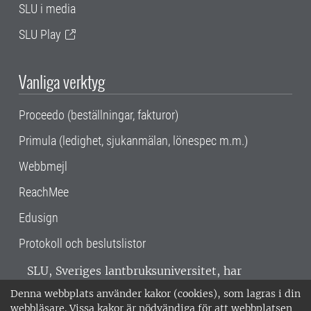
SLU i media
SLU Play
Vanliga verktyg
Proceedo (beställningar, fakturor)
Primula (ledighet, sjukanmälan, lönespec m.m.)
Webbmejl
ReachMee
Edusign
Protokoll och beslutslistor
SLU, Sveriges lantbruksuniversitet, har
verksamhet över hela Sverige. Huvudorter är
Denna webbplats använder kakor (cookies), som lagras i din
Alnarp, Uppsala och Umeå.
SLU är
webbläsare. Vissa kakor är nödvändiga för att webbplatsen