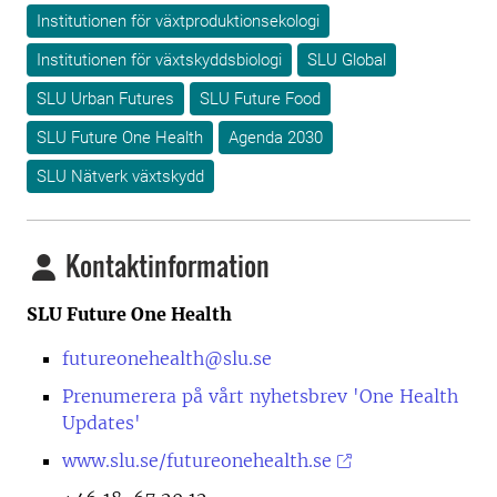
Institutionen för växtproduktionsekologi
Institutionen för växtskyddsbiologi
SLU Global
SLU Urban Futures
SLU Future Food
SLU Future One Health
Agenda 2030
SLU Nätverk växtskydd
Kontaktinformation
SLU Future One Health
futureonehealth@slu.se
Prenumerera på vårt nyhetsbrev 'One Health
Updates'
www.slu.se/futureonehealth.se