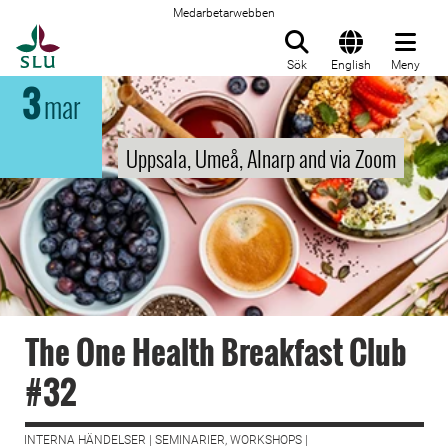
Medarbetarwebben
Till startsida
Sök
English
Meny
3
mar
Uppsala, Umeå, Alnarp and via Zoom
The One Health Breakfast Club
#32
INTERNA HÄNDELSER | SEMINARIER, WORKSHOPS |