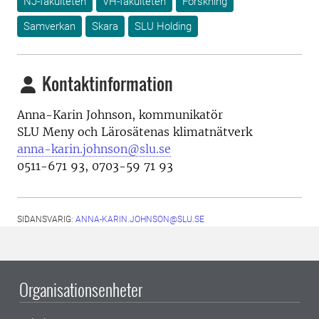
NJ-fakulteten
VH-fakulteten
Forskning
Samverkan
Skara
SLU Holding
Kontaktinformation
Anna-Karin Johnson, kommunikatör
SLU Meny och Lärosätenas klimatnätverk
anna-karin.johnson@slu.se
0511-671 93, 0703-59 71 93
SIDANSVARIG:
ANNA-KARIN.JOHNSON@SLU.SE
Organisationsenheter