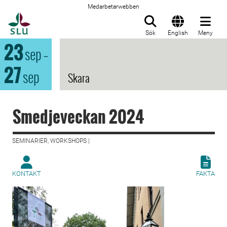
Medarbetarwebben
Till startsida
Sök
English
Meny
23
sep
–
27
sep
Skara
Smedjeveckan 2024
SEMINARIER, WORKSHOPS |
KONTAKT
FAKTA