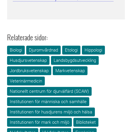
Relaterade sidor:
Biologi
Djuromvårdnad
Etologi
Hippologi
Husdjursvetenskap
Landsbygdsutveckling
Jordbruksvetenskap
Markvetenskap
Veterinärmedicin
Nationellt centrum för djurvälfärd (SCAW)
Institutionen för människa och samhälle
Institutionen för husdjurens miljö och hälsa
Institutionen för mark och miljö
Biblioteket