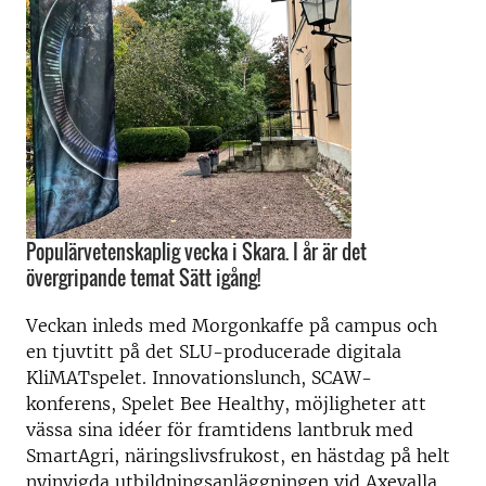
Populärvetenskaplig vecka i Skara. I år är det
övergripande temat Sätt igång!
Veckan inleds med Morgonkaffe på campus och
en tjuvtitt på det SLU-producerade digitala
KliMATspelet. Innovationslunch, SCAW-
konferens, Spelet Bee Healthy, möjligheter att
vässa sina idéer för framtidens lantbruk med
SmartAgri, näringslivsfrukost, en hästdag på helt
nyinvigda utbildningsanläggningen vid Axevalla