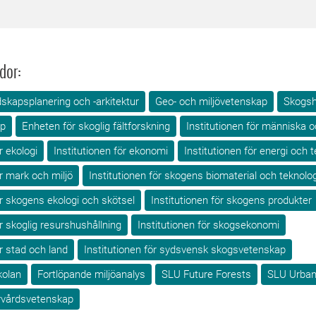
dor:
skapsplanering och -arkitektur
Geo- och miljövetenskap
Skogsh
ap
Enheten för skoglig fältforskning
Institutionen för människa 
r ekologi
Institutionen för ekonomi
Institutionen för energi och t
ör mark och miljö
Institutionen för skogens biomaterial och teknolog
ör skogens ekologi och skötsel
Institutionen för skogens produkter
ör skoglig resurshushållning
Institutionen för skogsekonomi
ör stad och land
Institutionen för sydsvensk skogsvetenskap
olan
Fortlöpande miljöanalys
SLU Future Forests
SLU Urban
urvårdsvetenskap