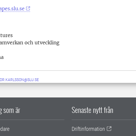
pes.slu.se
tures
samverkan och utveckling
ma
TOR.KARLSSON@SLU.SE
ig som är
Senaste nytt från
edare
Driftinformation