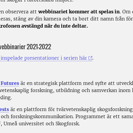
en observera att
webbinariet kommer att spelas in
. Om d
ieras, stäng av din kamera och ta bort ditt namn från fön
rofonen avstängd när du inte deltar.
webbinarier 2021-2022
 inspelade presentationer i serien här
.
 Futures
är en strategisk plattform med syfte att utveck
rvetenskaplig forskning, utbildning och samverkan inom 
ling.
ests
är en plattform för tvärvetenskaplig skogsforskning
 och forskningskommunikation. Programmet är ett sam
, Umeå universitet och Skogforsk.