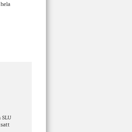
 hela
h SLU
tsatt