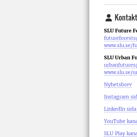
Kontakt
SLU Future F
futureforests
www.slu.se/fu
SLU Urban Fu
urbanfutures
www.slu.se/u
Nyhetsbrev
Instagram si
LinkedIn sida
YouTube kan
SLU Play kana