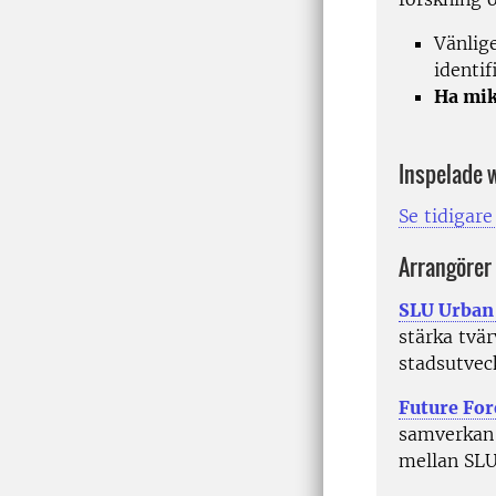
Vänlig
identif
Ha mik
Inspelade 
Se tidigare
Arrangörer
SLU Urban
stärka tvä
stadsutveck
Future For
samverkan
mellan SLU