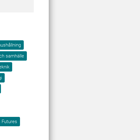
ushållning
och samhälle
eknik
i
 Futures