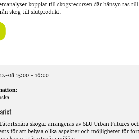
tsanalyser kopplat till skogsresursen där hänsyn tas till
rån skog till slutprodukt.
2-08 15:00 - 16:00
mation:
nska
ariet
Tätortsnära skogar arrangeras av SLU Urban Futures oc
sts för att belysa olika aspekter och möjligheter för for
m skogar i tätortsnära miljöer.