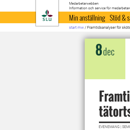
Medarbetarwebben
Information och service för medarbetar
Till startsida
Min anställning
Stöd & s
start mw
/
Framtidsanalyser för sköts
8
dec
Framti
tätort
EVENEMANG | SEMI