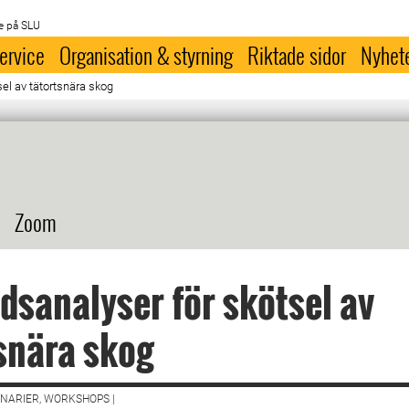
e på SLU
ervice
Organisation & styrning
Riktade sidor
Nyhet
el av tätortsnära skog
Zoom
dsanalyser för skötsel av
snära skog
NARIER, WORKSHOPS |