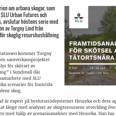
rien om urbana skogar, som
 SLU Urban Futures och
s, avslutar höstens serie med
on av Torgny Lind från
 för skoglig resurshushållning
ntationen kommer Torgny
 om samverkansprojektet
ys för skötsel av
kog” i Sundsvall där
samarbete med SLU
ika scenarier för framtida
adens skog.
d är expert på beslutsstödsystemet Heureka och dess ap
at länge med analyser av skogsresursens utveckling över
en med hjälp av scenarioanalyser med Heureka. Han har 