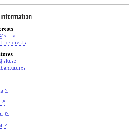
information
orests
@slu.se
tureforests
tures
@slu.se
rbanfutures
da
al
l