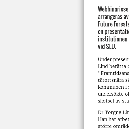
Webbinariese
arrangeras av
Future Forest
en presentati
institutionen
vid SLU.
Under prese
Lind berätta
”Framtidsanal
tätortsnära s
kommunen i 
undersökte ol
skötsel av st
Dr Torgny Lin
Han har arbet
större områd