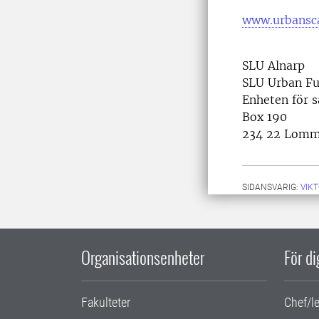
www.urbansca
SLU Alnarp
SLU Urban Fu
Enheten för 
Box 190
234 22 Lom
SIDANSVARIG:
VIK
Organisationsenheter
För d
Fakulteter
Chef/l