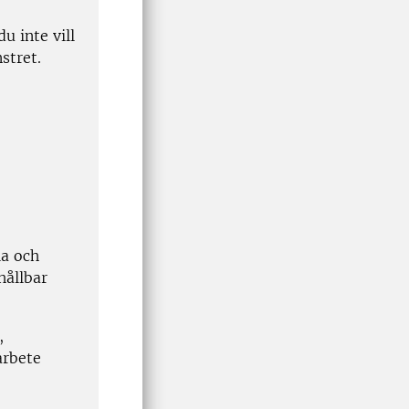
u inte vill
stret.
la och
hållbar
,
arbete