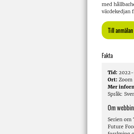
med hållbarhe
värdekedjan f
Till anmälan
Fakta
Tid:
2022-1
Ort:
Zoom
Mer infor
Språk:
Sve
Om webbin
Serien om 
Future Fore
forskning o