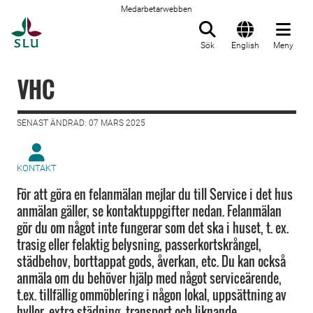
Medarbetarwebben
Till startsida
Sök
English
Meny
VHC
SENAST ÄNDRAD: 07 MARS 2025
KONTAKT
För att göra en felanmälan mejlar du till Service i det hus
anmälan gäller, se kontaktuppgifter nedan. Felanmälan
gör du om något inte fungerar som det ska i huset, t. ex.
trasig eller felaktig belysning, passerkortskrångel,
städbehov, borttappat gods, åverkan, etc. Du kan också
anmäla om du behöver hjälp med något serviceärende,
t.ex. tillfällig ommöblering i någon lokal, uppsättning av
hyllor, extra städning, transport och liknande.