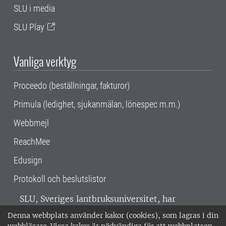
SLU i media
SLU Play
Vanliga verktyg
Proceedo (beställningar, fakturor)
Primula (ledighet, sjukanmälan, lönespec m.m.)
Webbmejl
ReachMee
Edusign
Protokoll och beslutslistor
SLU, Sveriges lantbruksuniversitet, har
verksamhet över hela Sverige. Huvudorter är
Denna webbplats använder kakor (cookies), som lagras i din
Alnarp, Uppsala och Umeå.
SLU är