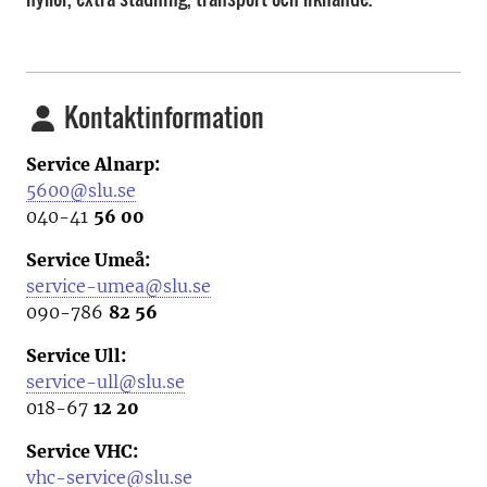
Kontaktinformation
Service Alnarp:
5600@slu.se
040-41
56 00
Service Umeå:
service-umea@slu.se
090-786
82 56
Service Ull:
service-ull@slu.se
018-67
12 20
Service VHC:
vhc-service@slu.se