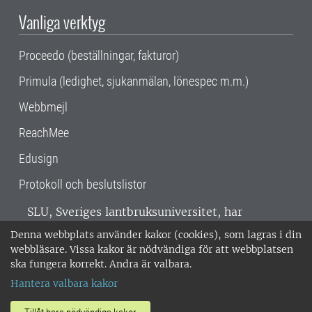
Vanliga verktyg
Proceedo (beställningar, fakturor)
Primula (ledighet, sjukanmälan, lönespec m.m.)
Webbmejl
ReachMee
Edusign
Protokoll och beslutslistor
SLU, Sveriges lantbruksuniversitet, har
verksamhet över hela Sverige. Huvudorter är
Denna webbplats använder kakor (cookies), som lagras i din
Alnarp, Uppsala och Umeå.
SLU är
webbläsare. Vissa kakor är nödvändiga för att webbplatsen
miljöcertifierat enligt ISO 14001. •
Telefon:
ska fungera korrekt. Andra är valbara.
018-67 10 00 • Org nr: 202100-2817 •
Om
Hantera valbara kakor
medarbetarwebben
•
SLU:s fakturaadress
•
Om SLU:s webbplatser
•
Vid KRIS