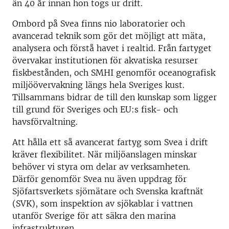
än 40 år innan hon togs ur drift.
Ombord på Svea finns nio laboratorier och
avancerad teknik som gör det möjligt att mäta,
analysera och förstå havet i realtid. Från fartyget
övervakar institutionen för akvatiska resurser
fiskbestånden, och SMHI genomför oceanografisk
miljöövervakning längs hela Sveriges kust.
Tillsammans bidrar de till den kunskap som ligger
till grund för Sveriges och EU:s fisk- och
havsförvaltning.
Att hålla ett så avancerat fartyg som Svea i drift
kräver flexibilitet. När miljöanslagen minskar
behöver vi styra om delar av verksamheten.
Därför genomför Svea nu även uppdrag för
Sjöfartsverkets sjömätare och Svenska kraftnät
(SVK), som inspektion av sjökablar i vattnen
utanför Sverige för att säkra den marina
infrastrukturen.