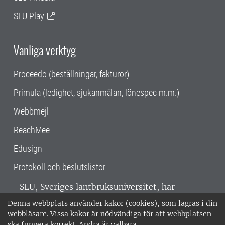
SLU Play
Vanliga verktyg
Proceedo (beställningar, fakturor)
Primula (ledighet, sjukanmälan, lönespec m.m.)
Webbmejl
ReachMee
Edusign
Protokoll och beslutslistor
SLU, Sveriges lantbruksuniversitet, har
verksamhet över hela Sverige. Huvudorter är
Denna webbplats använder kakor (cookies), som lagras i din
Alnarp, Uppsala och Umeå.
SLU är
webbläsare. Vissa kakor är nödvändiga för att webbplatsen
miljöcertifierat enligt ISO 14001. •
Telefon:
ska fungera korrekt. Andra är valbara.