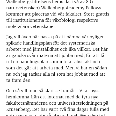
Wallenbergstiftelsens hemsida: två av 8 (i
naturvetenskap) Wallenberg Academy Fellows
kommer att placeras vid vår fakultet. Stort grattis
till institutionerna för växtbiologi respektive
molekylära vetenskaper!
Jag vill även här passa på att nämna vår nyligen
spikade handlingsplan för det systematiska
arbetet med jämställdhet och lika villkor. Det här
är ganska svår materia att jobba med, för att få
till en handlingsplan som inte är abstrakt och
som det går att arbeta med. Men vi har en sådan
nu och jag tackar alla ni som har jobbat med att
ta fram den!
Och så vill man så klart se framåt… Vi är nyss
hemkomna från ett internat med de fyra nya
fakultetsnämnderna och universitetsledningen på
Krusenberg. Det har varit två fina dagar fulla med
entusiasm och inte så lite god mat. Men den tid