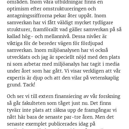
områden. Inom våra utbildningar finns en
optimism efter omstruktureringen och
antagningssiffrorna pekar åter uppåt. Inom
samverkan har vi fått väldigt mycket tydligare
strukturer, framförallt vad gäller samverkan på så
kallad hög- och mellannivå. Dessa nivåer är
viktiga för de bereder vägen för fördjupad
samverkan. Inom miljöanalysen har vi också
utvecklats och jag är speciellt nöjd med den plats
ni som arbetar med miljöanalys har tagit i media
under året som har gått. Vi visar verkligen att vår
expertis är djup och att den vilar på vetenskaplig
grund. Tack!
Och ser vi till extern finansiering av vår forskning
så går fakulteten som tåget just nu. Det finns
tyvärr inte plats att räkna upp de framgångar vi
nått här bara de senaste par-tre åren. Men det
senaste exemplet publicerades idag på