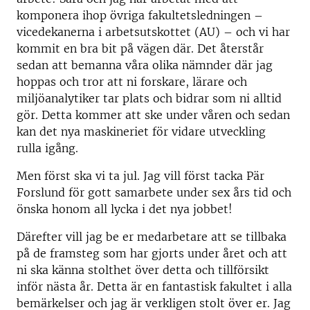
komponera ihop övriga fakultetsledningen –
vicedekanerna i arbetsutskottet (AU) – och vi har
kommit en bra bit på vägen där. Det återstår
sedan att bemanna våra olika nämnder där jag
hoppas och tror att ni forskare, lärare och
miljöanalytiker tar plats och bidrar som ni alltid
gör. Detta kommer att ske under våren och sedan
kan det nya maskineriet för vidare utveckling
rulla igång.
Men först ska vi ta jul. Jag vill först tacka Pär
Forslund för gott samarbete under sex års tid och
önska honom all lycka i det nya jobbet!
Därefter vill jag be er medarbetare att se tillbaka
på de framsteg som har gjorts under året och att
ni ska känna stolthet över detta och tillförsikt
inför nästa år. Detta är en fantastisk fakultet i alla
bemärkelser och jag är verkligen stolt över er. Jag