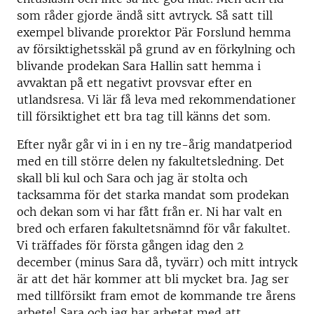
som råder gjorde ändå sitt avtryck. Så satt till
exempel blivande prorektor Pär Forslund hemma
av försiktighetsskäl på grund av en förkylning och
blivande prodekan Sara Hallin satt hemma i
avvaktan på ett negativt provsvar efter en
utlandsresa. Vi lär få leva med rekommendationer
till försiktighet ett bra tag till känns det som.
Efter nyår går vi in i en ny tre-årig mandatperiod
med en till större delen ny fakultetsledning. Det
skall bli kul och Sara och jag är stolta och
tacksamma för det starka mandat som prodekan
och dekan som vi har fått från er. Ni har valt en
bred och erfaren fakultetsnämnd för vår fakultet.
Vi träffades för första gången idag den 2
december (minus Sara då, tyvärr) och mitt intryck
är att det här kommer att bli mycket bra. Jag ser
med tillförsikt fram emot de kommande tre årens
arbete! Sara och jag har arbetat med att