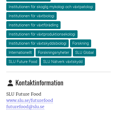
Institutionen för skoglig mykologi och växtpatologi
Institutionen för växtbiologi
Institutionen för växtförädling
Institutionen för växtproduktionsekologi
Institutionen för växtskyddsbiologi
Forskning
Internationellt
Forskningsnyheter
SLU Global
SLU Future Food
SLU Nätverk växtskydd
Kontaktinformation
SLU Future Food
www.slu.se/futurefood
futurefood@slu.se