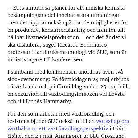
– EU:s ambitiösa planer för att minska kemiska
bekämpningsmedel innebär stora utmaningar
men det öppnar också spännande möjligheter för
en produktiv, konkurrenskraftig och framför allt
hållbar livsmedelsproduktion – och det är det vi
ska diskutera, säger Riccardo Bommarco,
professor i lantbruksentomologi vid SLU, som är
initiativtagare till konferensen.
I samband med konferensen anordnas även två
sido-evenemang: På förmiddagen 24 maj erbjuds
nätverkande och på förmiddagen den 25 maj hålls
en exkursion till växtodlingsförsöken vid Lövsta
och till Linnés Hammarby.
För den som arbetar med växtförädling och
resistens bjuder SLU också in till en
workshop om
växthälsa ur ett växtförädlingsperspektiv
i Höör,
Skåne, den 29 maj. Arrangörer är SLU Grogrund