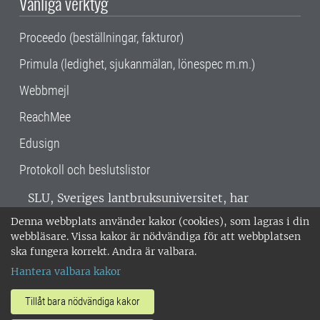
Vanliga verktyg
Proceedo (beställningar, fakturor)
Primula (ledighet, sjukanmälan, lönespec m.m.)
Webbmejl
ReachMee
Edusign
Protokoll och beslutslistor
SLU, Sveriges lantbruksuniversitet, har
verksamhet över hela Sverige. Huvudorter är
Denna webbplats använder kakor (cookies), som lagras i din
Alnarp, Uppsala och Umeå.
SLU är
webbläsare. Vissa kakor är nödvändiga för att webbplatsen
miljöcertifierat enligt ISO 14001. •
Telefon:
ska fungera korrekt. Andra är valbara.
018-67 10 00 • Org nr: 202100-2817 •
Om
Hantera valbara kakor
medarbetarwebben
•
SLU:s fakturaadress
•
Om SLU:s webbplatser
•
Vid KRIS
Tillåt bara nödvändiga kakor
•
Hantera kakor
•
Behandling av