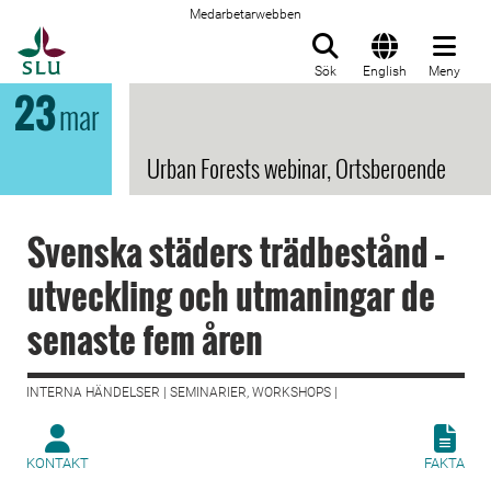
Medarbetarwebben
Till startsida
Sök
English
Meny
23
mar
Urban Forests webinar, Ortsberoende
Svenska städers trädbestånd –
utveckling och utmaningar de
senaste fem åren
INTERNA HÄNDELSER | SEMINARIER, WORKSHOPS |
KONTAKT
FAKTA