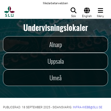
Medarbetarwebben
Till startsida
Sök
English
Meny
Undervisningslokaler
Alnarp
Uppsala
Umeå
PUBLICERAD: 18 SEPTEMBER 2025 - SIDANSVARIG:
INFRA-WEBB@SLU.SE