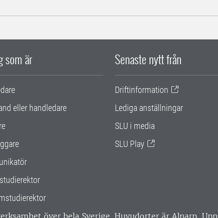
ig som är
Senaste nytt från
edare
Driftinformation
and eller handledare
Lediga anställningar
re
SLU i media
ggare
SLU Play
nikatör
studierektor
mstudierektor
 verksamhet över hela Sverige. Huvudorter är Alnarp, U