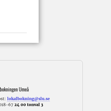
lbokningen Umeå
ost:
lokalbokning@slu.se
 018-67
24 00 tonval 3