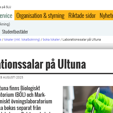
e på SLU
ervice
Organisation & styrning
Riktade sidor
Nyhet
okning)
Studentbostäder
e
/
lokaler (inkl. lokalbokning)
/
boka lokaler
/
Laborationssalar på Ultuna
tionssalar på Ultuna
8 AUGUSTI 2025
una finns Biologiskt
torium (BÖL) och Mark-
miskt övningslaboratorium
a bokas separat från