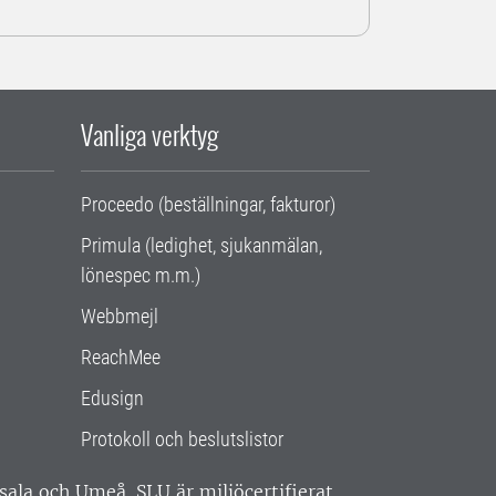
Vanliga verktyg
Proceedo (beställningar, fakturor)
Primula (ledighet, sjukanmälan,
lönespec m.m.)
Webbmejl
ReachMee
Edusign
Protokoll och beslutslistor
ppsala och Umeå.
SLU är miljöcertifierat