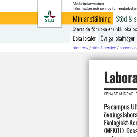
Medarbetarwebben
Information och service för medarbetar
Till startsida
Min anställning
Stöd & s
Startsida för Lokaler (inkl. lokalb
Boka lokaler
Övriga lokalfrågor
start mw
/
stöd & service
/
basservic
Labora
SENAST ÄNDRAD: 2
På campus Ult
övningslabora
Ekologiskt-Ke
(MEKÖL). Dess