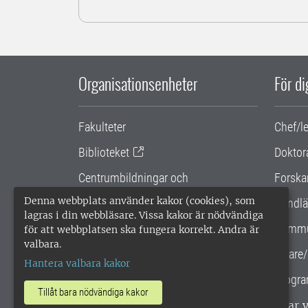
Organisationsenheter
För d
Fakulteter
Chef/l
Biblioteket
Doktor
Centrumbildningar och
Forska
samarbetsprojekt
Denna webbplats använder kakor (cookies), som
Handlä
lagras i din webbläsare. Vissa kakor är nödvändiga
Gemensamma verksamhetsstödet
Kommu
för att webbplatsen ska fungera korrekt. Andra är
valbara.
SLU Holding
Lärare/
Hantera valbara kakor
Progra
Tillåt bara nödvändiga kakor
SLU, Sveriges lantbruksuniversitet, har