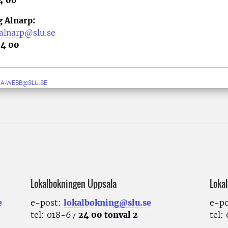
4 00
 Alnarp:
.alnarp@slu.se
24 00
RA-WEBB@SLU.SE
Lokalbokningen Uppsala
Loka
e
e-post:
lokalbokning@slu.se
e-p
tel: 018-67
24 00 tonval 2
tel: