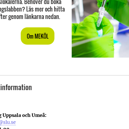
lokalerna. Behöver du boka
ngslabben? Läs mer och hitta
fter genom länkarna nedan.
Om MEKÖL
information
 Uppsala och Umeå:
@slu.se