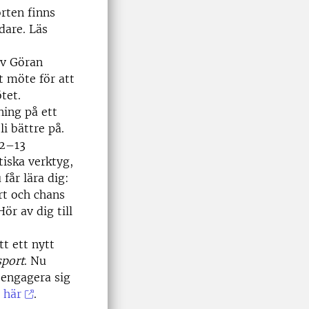
rten finns
idare. Läs
av Göran
et möte för att
ötet.
ning på ett
i bättre på.
12–13
iska verktyg,
 får lära dig:
rt och chans
ör av dig till
t ett nytt
sport
. Nu
engagera sig
 här
.