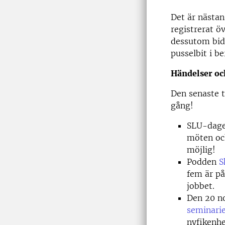
Det är nästan
registrerat ö
dessutom bidr
pusselbit i b
Händelser oc
Den senaste t
gång!
SLU-dagen
möten och
möjlig!
Podden
S
fem är på
jobbet.
Den 20 no
seminari
nyfikenhe