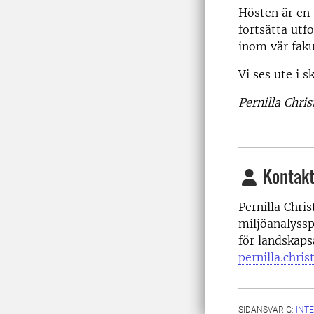
Hösten är en 
fortsätta utfo
inom vår faku
Vi ses ute i s
Pernilla Chri
Kontakt
Pernilla Chri
miljöanalyssp
för landskaps
pernilla.chri
SIDANSVARIG:
INT