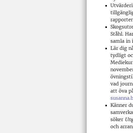
Utvärderi
tillgängli
rapporten
Skogsutre
Ståhl. Ha
samla in i
Lär dig n
tydligt o
Mediekurs
november 
övningstil
vad journ
att öva p
susanna.
Känner du
samverka
söker
Ung
och arran