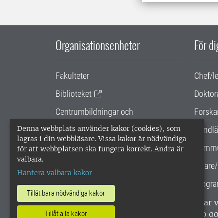
Organisationsenheter
För d
Fakulteter
Chef/l
Biblioteket
Doktor
Centrumbildningar och
Forska
samarbetsprojekt
Denna webbplats använder kakor (cookies), som
Handlä
lagras i din webbläsare. Vissa kakor är nödvändiga
Gemensamma verksamhetsstödet
Kommu
för att webbplatsen ska fungera korrekt. Andra är
valbara.
SLU Holding
Lärare/
Hantera valbara kakor
Progra
Tillåt bara nödvändiga kakor
SLU, Sveriges lantbruksuniversitet, har
enligt ISO 14001. •
Telefon: 018-67 10 0
Tillåt alla kakor