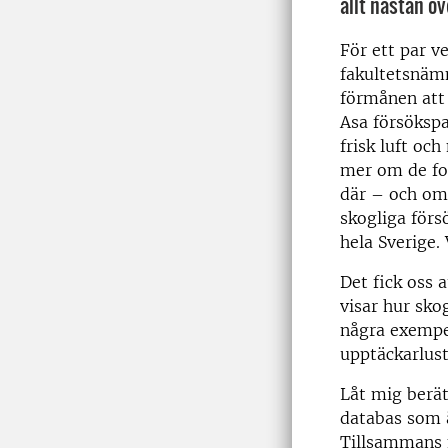
allt nästan ov
För ett par v
fakultetsnäm
förmånen att 
Asa försökspa
frisk luft och
mer om de fo
där – och om 
skogliga förs
hela Sverige.
Det fick oss 
visar hur sko
några exempel
upptäckarlust
Låt mig berät
databas som ä
Tillsammans 