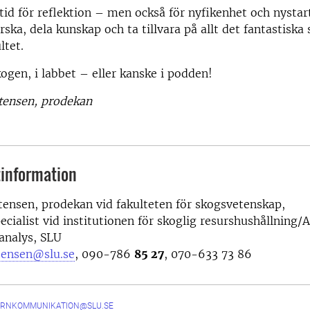
tid för reflektion – men också för nyfikenhet och nystart
rska, dela kunskap och ta tillvara på allt det fantastiska
ltet.
kogen, i labbet – eller kanske i podden!
stensen, prodekan
information
stensen, prodekan vid fakulteten för skogsvetenskap,
ecialist vid institutionen för skoglig resurshushållning/
analys, SLU
stensen@slu.se
, 090-786
85 27
, 070-633 73 86
ERNKOMMUNIKATION@SLU.SE