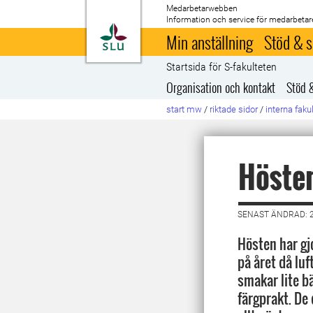
Medarbetarwebben
Information och service för medarbetar
Till startsida
Min anställning
Stöd & s
Startsida för S-fakulteten
Organisation och kontakt
Stöd 
start mw
/
riktade sidor
/
interna faku
Hösten
SENAST ÄNDRAD: 
Hösten har gjo
på året då luf
smakar lite bä
färgprakt. De 