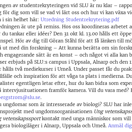
ngen av studentrekryteringen vid SLU är nu klar – rappo
g för dig som vill se vad vi lärt oss och hur vi kan växa v
 i sin helhet här:
Utredning Studentrekrytering.pdf
dningen är ute på remiss. Hos oss koordineras arbetet 
r du tankar eller idéer? Den 31 okt kl. 13.00 hålls ett öpp
nspel. Hör av dig till Göran Ståhl för att få länken till m
å ut med din forskning – Att kunna berätta om sin forsk
ch engagerande sätt är en konst – och något vi alla kan bl
er erbjuds på SLU:s campus i Uppsala, Alnarp och den 
hålls två mediekurser i Umeå. Under passet får du prakt
lfälle och inspiration för att våga ta plats i medierna. Du
alister egentligen letar efter, hur du kan bidra som expe
å intervjusituationen framför kamera. Vill du vara med? H
bergstrom@slu.se
.
 ungdomar som är intresserade av biologi? SLU har inlet
nsprojekt med ungdomsorganisationen
Ung vetenskaps
 vetenskapssport
kontakt med unga människor som vill 
gera biologiläger i Alnarp, Uppsala och Umeå.
Anmäl dig