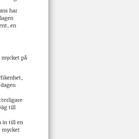
ans har
olagen
ent, en
r mycket på
fikenhet,
e dagen
tterligare
äg till
in till en
r mycket