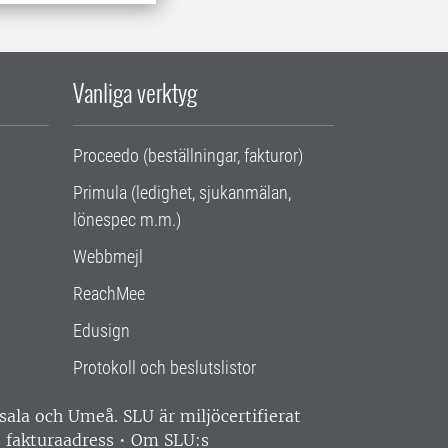
Vanliga verktyg
Proceedo (beställningar, fakturor)
Primula (ledighet, sjukanmälan,
lönespec m.m.)
Webbmejl
ReachMee
Edusign
Protokoll och beslutslistor
ppsala och Umeå.
SLU är miljöcertifierat
 fakturaadress
•
Om SLU:s