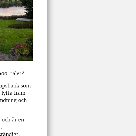
900-talet?
nskapsbank som
 lyfta fram
ändning och
, och är en
.
tändigt.