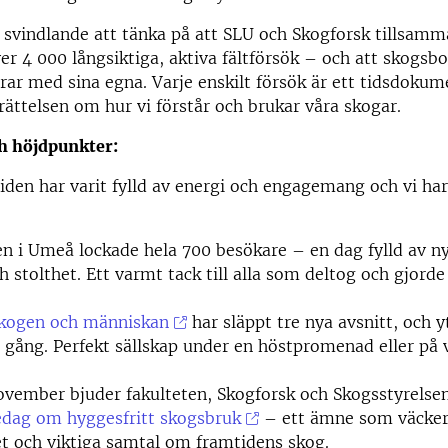
 svindlande att tänka på att SLU och Skogforsk tillsamm
ver 4 000 långsiktiga, aktiva fältförsök – och att skogsb
ar med sina egna. Varje enskilt försök är ett tidsdokum
erättelsen om hur vi förstår och brukar våra skogar.
h höjdpunkter:
iden har varit fylld av energi och engagemang och vi ha
 i Umeå lockade hela 700 besökare – en dag fylld av ny
 stolthet. Ett varmt tack till alla som deltog och gjord
kogen och människan
har släppt tre nya avsnitt, och y
 gång. Perfekt sällskap under en höstpromenad eller på v
vember bjuder fakulteten, Skogforsk och Skogsstyrelsen 
edag om hyggesfritt skogsbruk
– ett ämne som väcke
t och viktiga samtal om framtidens skog.