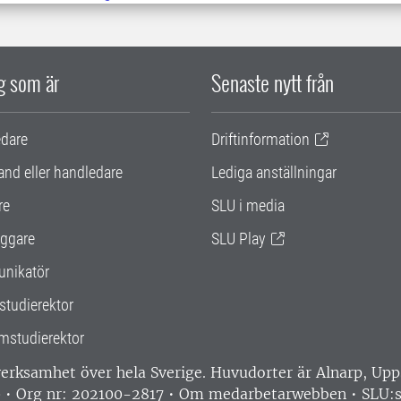
ig som är
Senaste nytt från
edare
Driftinformation
and eller handledare
Lediga anställningar
re
SLU i media
ggare
SLU Play
nikatör
studierektor
mstudierektor
 verksamhet över hela Sverige. Huvudorter är Alnarp, U
0 • Org nr: 202100-2817 •
Om medarbetarwebben
•
SLU:s