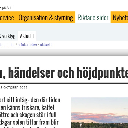
e på SLU
ervice
Organisation & styrning
Riktade sidor
Nyhet
& verktyg
Aktuellt
ltetssidor
/
s-fakulteten
/
aktuellt
, händelser och höjdpunkt
23 OKTOBER 2025
rt sitt intåg – den där tiden
ten känns friskare, kaffet
ttre och skogen står i full
dagar solen tittar fram blir