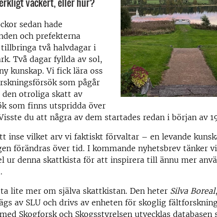
erkligt vackert, eller hur?
eckor sedan hade
nden och prefekterna
tillbringa två halvdagar i
rk. Två dagar fyllda av sol,
 ny kunskap. Vi fick lära oss
rskningsförsök som pågår
den otroliga skatt av
ök som finns utspridda över
 Visste du att några av dem startades redan i början av 1
att inse vilket arv vi faktiskt förvaltar – en levande ku
gen förändras över tid. I kommande nyhetsbrev tänker vi
 ur denna skattkista för att inspirera till ännu mer anv
.
ta lite mer om själva skattkistan. Den heter
Silva Boreal
gs av SLU och drivs av enheten för skoglig fältforskning
med Skogforsk och Skogsstyrelsen utvecklas databasen s