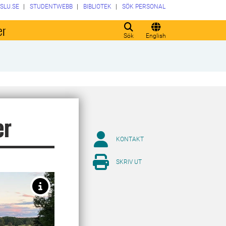
SLU.SE
STUDENTWEBB
BIBLIOTEK
SÖK PERSONAL
er
Sök
English
er
KONTAKT
SKRIV UT