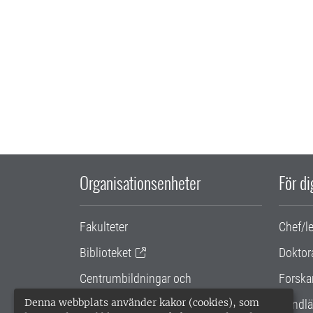
Organisationsenheter
För d
Fakulteter
Chef/l
Biblioteket
Doktor
Centrumbildningar och
Forska
samarbetsprojekt
Denna webbplats använder kakor (cookies), som
Handlä