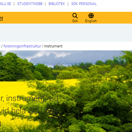
SLU.SE
STUDENTWEBB
BIBLIOTEK
SÖK PERSONAL
er
Sök
English
d
/
forskningsinfrastruktur
/
Instrument
, instrument, vid
 vid hela SLU och
g.