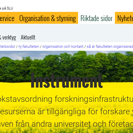
e på SLU
ervice
Organisation & styrning
Riktade sidor
Nyhet
& verktyg
Aktuellt
ltetssidor
/
nj-fakulteten
/
organisation och kontakt
/
så är fakulteten organisera
Instrument
okstavsordning forskningsinfrastruktur
esurserna är tillgängliga för forskare
ven från andra universitet och företa