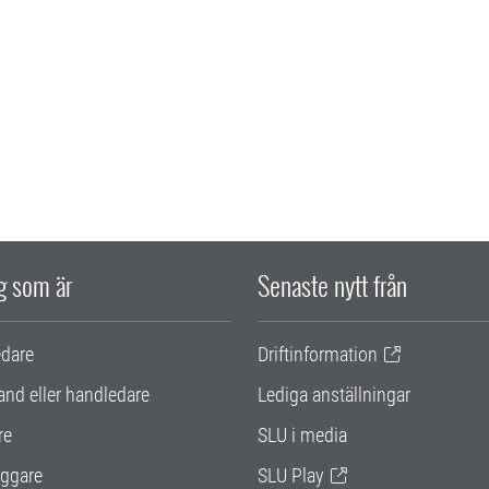
ig som är
Senaste nytt från
edare
Driftinformation
and eller handledare
Lediga anställningar
re
SLU i media
ggare
SLU Play