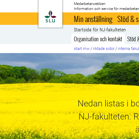
Medarbetarwebben
Information och service för medarbetar
Till startsida
Min anställning
Stöd & s
Startsida för NJ-fakulteten
Organisation och kontakt
Stöd 
start mw
/
riktade sidor
/
interna faku
Nedan listas i b
NJ-fakulteten. R
ä