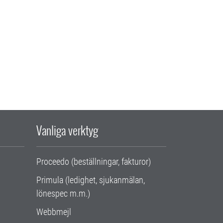
Vanliga verktyg
Proceedo (beställningar, fakturor)
Primula (ledighet, sjukanmälan,
lönespec m.m.)
Webbmejl