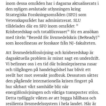
inom dessa områden har i dagarna aktualiserats i
den nyligen avslutade utlysningen kring
Strategiska Forskningsområden (SFO) som
Vetenskapsrådet har administrerat. SLU
tilldelades där en SFO inom området ”
Krisberedskap och totalförsvaret” för en ansökan
med titeln ”Beredd för livsmedelskris (BeReady)”
som koordineras av forskare från NJ-fakulteten.
Att livsmedelsförsörjning och krisberedskap är
dagsaktuella problem är minst sagt en underdrift.
Vi befinner oss i en tid där bränslepriserna rusar
och tillgången på handelsgödsel har blivit ett
reellt hot mot svenskt jordbruk. Dessutom sätter
den pågående internationella krisen fingret på
hur sårbart vårt samhälle blir när
energiförsörjningen och viktiga transporter störs.
Detta tydliggör vikten av att bygga hållbara och
resilienta livsmedelssystem i hela landet. Här är