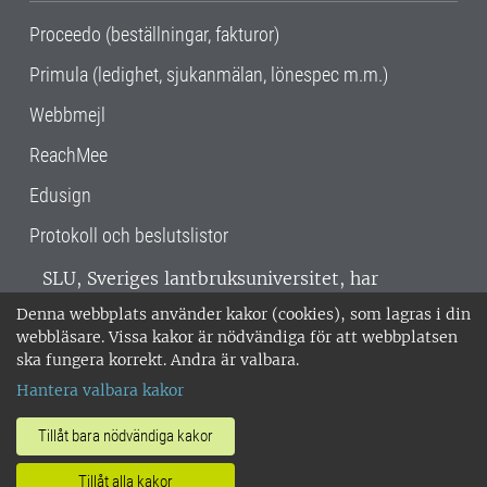
Proceedo (beställningar, fakturor)
Primula (ledighet, sjukanmälan, lönespec m.m.)
Webbmejl
ReachMee
Edusign
Protokoll och beslutslistor
SLU, Sveriges lantbruksuniversitet, har
verksamhet över hela Sverige. Huvudorter är
Denna webbplats använder kakor (cookies), som lagras i din
Alnarp, Uppsala och Umeå.
SLU är
webbläsare. Vissa kakor är nödvändiga för att webbplatsen
miljöcertifierat enligt ISO 14001. •
Telefon:
ska fungera korrekt. Andra är valbara.
018-67 10 00 • Org nr: 202100-2817 •
Om
Hantera valbara kakor
medarbetarwebben
•
SLU:s fakturaadress
•
Om SLU:s webbplatser
•
Vid KRIS
Tillåt bara nödvändiga kakor
•
Hantera kakor
•
Behandling av
Tillåt alla kakor
personuppgifter