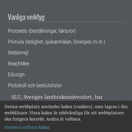
Vanliga verktyg
Proceedo (beställningar, fakturor)
Primula (ledighet, sjukanmälan, lönespec m.m.)
Webbmejl
ReachMee
Edusign
Protokoll och beslutslistor
SLU, Sveriges lantbruksuniversitet, har
verksamhet över hela Sverige. Huvudorter är
Denna webbplats använder kakor (cookies), som lagras i din
Alnarp, Uppsala och Umeå.
SLU är
webbläsare. Vissa kakor är nödvändiga för att webbplatsen
miljöcertifierat enligt ISO 14001. •
Telefon:
ska fungera korrekt. Andra är valbara.
018-67 10 00 • Org nr: 202100-2817 •
Om
Hantera valbara kakor