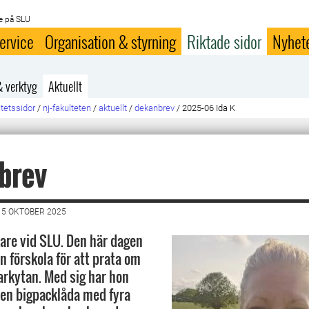
e på SLU
ervice
Organisation & styrning
Riktade sidor
Nyhet
& verktyg
Aktuellt
ltetssidor
/
nj-fakulteten
/
aktuellt
/
dekanbrev
/
2025-06 Ida K
brev
15 OKTOBER 2025
kare vid SLU. Den här dagen
n förskola för att prata om
arkytan. Med sig har hon
 en bigpacklåda med fyra