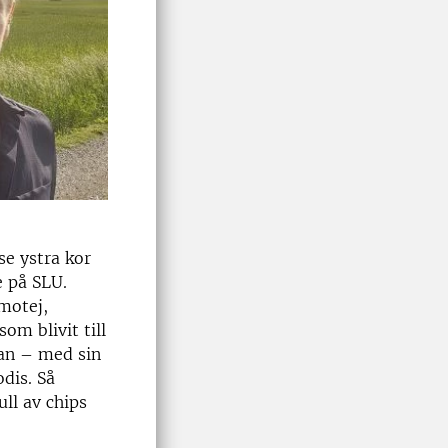
se ystra kor
e på SLU.
motej,
om blivit till
tan – med sin
odis. Så
ll av chips