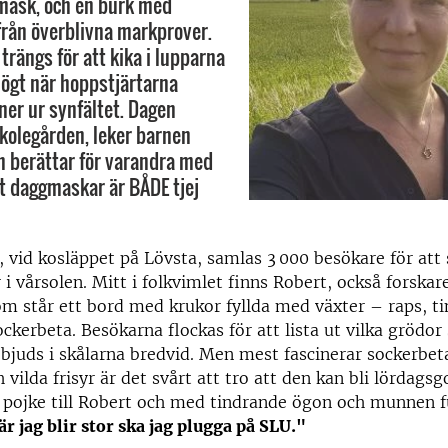
mask, och en burk med
från överblivna markprover.
trängs för att kika i lupparna
högt när hoppstjärtarna
ner ur synfältet. Dagen
skolegården, leker barnen
h berättar för varandra med
tt daggmaskar är BÅDE tjej
 vid kosläppet på Lövsta, samlas 3 000 besökare för att 
 i vårsolen. Mitt i folkvimlet finns Robert, också forskar
 står ett bord med krukor fyllda med växter – raps, ti
ckerbeta. Besökarna flockas för att lista ut vilka grödor s
bjuds i skålarna bredvid. Men mest fascinerar sockerbe
 vilda frisyr är det svårt att tro att den kan bli lördagsg
 pojke till Robert och med tindrande ögon och munnen fu
r jag blir stor ska jag plugga på SLU."