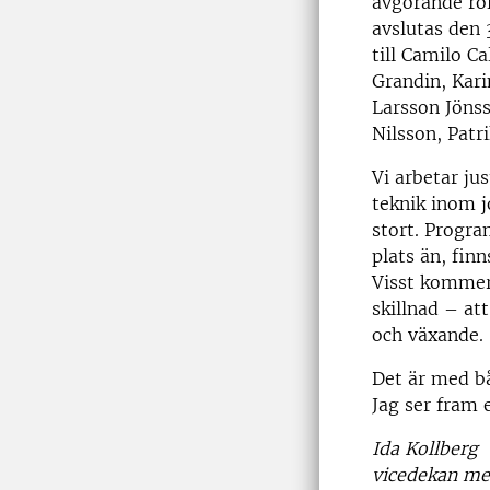
avgörande rol
avslutas den 
till Camilo C
Grandin, Kar
Larsson Jönss
Nilsson, Patr
Vi arbetar ju
teknik inom 
stort. Program
plats än, fin
Visst kommer 
skillnad – at
och växande.
Det är med bå
Jag ser fram
Ida Kollberg
vicedekan med