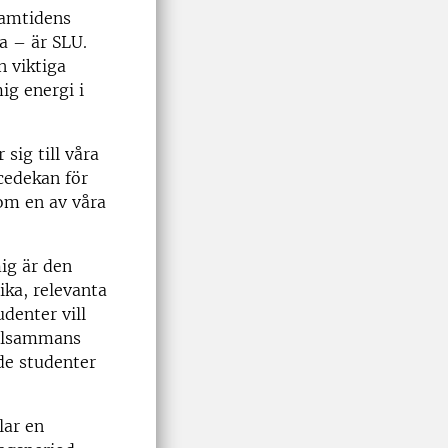
ramtidens
a – är SLU.
n viktiga
ig energi i
sig till våra
icedekan för
om en av våra
ig är den
ika, relevanta
denter vill
llsammans
de studenter
lar en