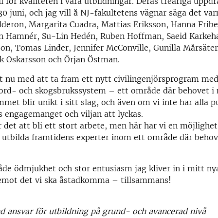
l för kvaliteten i våra utbildningar. Deras treåriga uppd
30 juni, och jag vill å NJ-fakultetens vägnar säga det va
alderon, Margarita Cuadra, Mattias Eriksson, Hanna Fribe
in Hamnér, Su-Lin Hedén, Ruben Hoffman, Saeid Karkeh
on, Tomas Linder, Jennifer McConville, Gunilla Mårsäter
ik Oskarsson och Örjan Östman.
st nu med att ta fram ett nytt civilingenjörsprogram med
jord- och skogsbrukssystem – ett område där behovet i 
met blir unikt i sitt slag, och även om vi inte har alla p
ns engagemanget och viljan att lyckas.
det att bli ett stort arbete, men här har vi en möjlighet
t utbilda framtidens experter inom ett område där behov
de ödmjukhet och stor entusiasm jag kliver in i mitt ny
 emot det vi ska åstadkomma – tillsammans!
 ansvar för utbildning på grund- och avancerad nivå