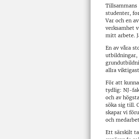
Tillsammans s
studenter, fo
Var och en av 
verksamhet vi
mitt arbete. 
En av våra st
utbildningar,
grundutbildn
allra viktigas
För att kunna
tydlig: NJ-fa
och av högsta
söka sig till
skapar vi för
och medarbeta
Ett särskilt t