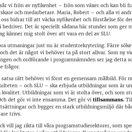
år vi frön av nyfikenhet – frön som växer och kan bli f
rskare och medarbetare. Maria, Robert – och alla vi andr
oss bidrar till att väcka nyfikenhet och förståelse för de
 bedriver. Det är speciellt sådana här stunder som ger m
Jag känner mig stolt över att vara en del av SLU.
ora utmaningar just nu är studentrekrytering. Färre söker 
 och det är något vi behöver ta på stort allvar. Som ny v
ingen och ordförande i programnämnden ser jag detta s
te frågor.
 satsa rätt behöver vi först en gemensam målbild. För m
kulteten – och SLU – ska erbjuda utbildningar som är un
 kvalitet. Utbildningar som vi är stolta över, och som stu
. Och det gör vi inte ensamma. Det gör vi
tillsammans.
Ti
utsättningar och bygger en stark utbildningsmiljö där bå
re trivs.
ack vill jag rikta till våra programstudierektorer, som spe