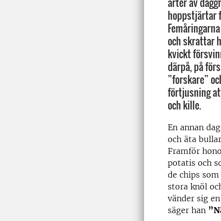
arter av dagg
hoppstjärtar 
Femåringarna 
och skrattar 
kvickt försvin
därpå, på för
”forskare” oc
förtjusning a
och kille.
En annan dag,
och äta bullar
Framför honom
potatis och so
de chips som 
stora knöl och
vänder sig en
säger han
”Nä