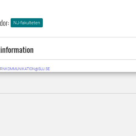
dor:
NJ-fakulteten
information
ERNKOMMUNIKATION@SLU.SE