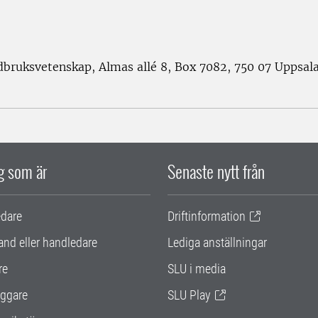
rdbruksvetenskap, Almas allé 8, Box 7082, 750 07 Uppsal
ig som är
Senaste nytt från
edare
Driftinformation
and eller handledare
Lediga anställningar
re
SLU i media
ggare
SLU Play