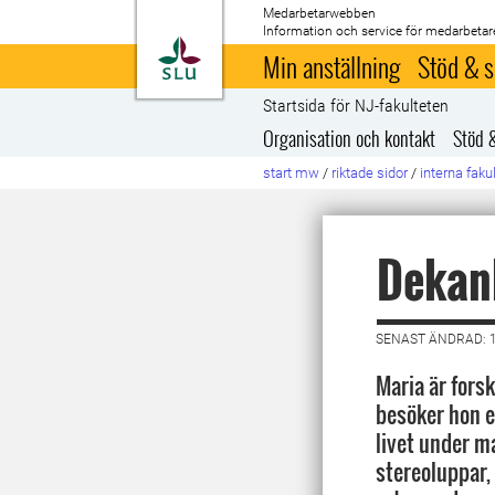
Medarbetarwebben
Information och service för medarbetar
Till startsida
Min anställning
Stöd & s
Startsida för NJ-fakulteten
Organisation och kontakt
Stöd 
start mw
/
riktade sidor
/
interna faku
Dekan
SENAST ÄNDRAD: 
Maria är fors
besöker hon e
livet under m
stereoluppar,