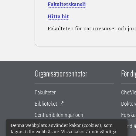
Fakultetskansli
Hitta hit
Fakulteten för naturresurser och jo
Organisationsenheter
För d
Fakulteter
Chef/l
Biblioteket
Doktor
Centrumbildningar och
Forska
samarbetsprojekt
Denna webbplats använder kakor (cookies), som
Handlä
lagras i din webbläsare. Vissa kakor är nödvändiga
Gemensamma verksamhetsstödet