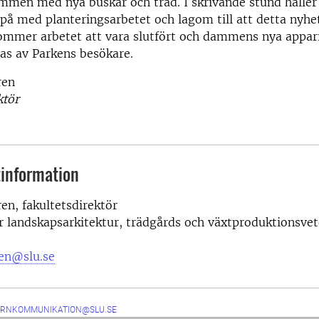
mmen med nya buskar och träd. I skrivande stund håller
på med planteringsarbetet och lagom till att detta nyhe
ommer arbetet att vara slutfört och dammens nya appari
as av Parkens besökare.
ren
ktör
information
n, fakultetsdirektör
r landskapsarkitektur, trädgårds och växtproduktionsve
en@slu.se
ERNKOMMUNIKATION@SLU.SE