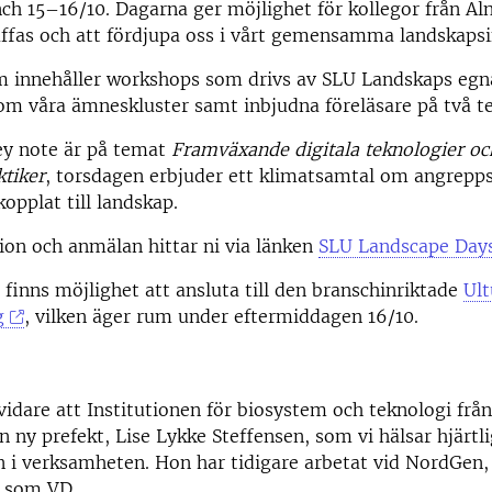
nch 15–16/10. Dagarna ger möjlighet för kollegor från Al
äffas och att fördjupa oss i vårt gemensamma landskapsi
m innehåller workshops som drivs av SLU Landskaps egn
om våra ämneskluster samt inbjudna föreläsare på två t
y note är på temat
Framväxande digitala teknologier oc
tiker
, torsdagen erbjuder ett klimatsamtal om angrepp
pplat till landskap.
on och anmälan hittar ni via länken
SLU Landscape Day
 finns möjlighet att ansluta till den branschinriktade
Ul
g
, vilken äger rum under eftermiddagen 16/10.
vidare att Institutionen för biosystem och teknologi frå
n ny prefekt, Lise Lykke Steffensen, som vi hälsar hjärtli
 i verksamheten. Hon har tidigare arbetat vid NordGen,
n som VD.