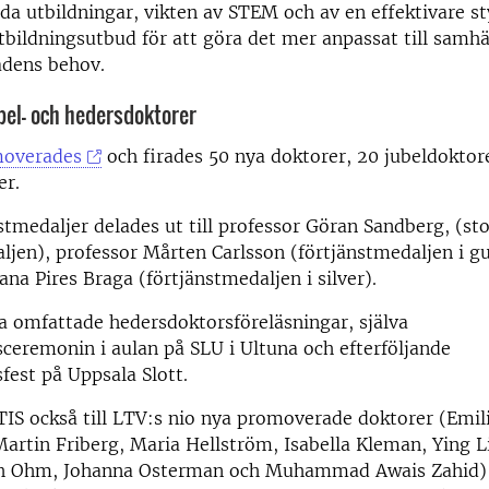
a utbildningar, vikten av STEM och av en effektivare st
tbildningsutbud för att göra det mer anpassat till samhä
dens behov.
bel- och hedersdoktorer
moverades
och firades 50 nya doktorer, 20 jubeldoktor
er.
stmedaljer delades ut till professor Göran Sandberg, (st
ljen), professor Mårten Carlsson (förtjänstmedaljen i g
ana Pires Braga (förtjänstmedaljen i silver).
a omfattade hedersdoktorsföreläsningar, själva
eremonin i aulan på SLU i Ultuna och efterföljande
est på Uppsala Slott.
S också till LTV:s nio nya promoverade doktorer (Emil
artin Friberg, Maria Hellström, Isabella Kleman, Ying Li
h Ohm, Johanna Osterman och Muhammad Awais Zahid) 