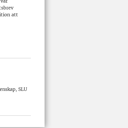
 vår
tsbrev
tion att
tenskap, SLU