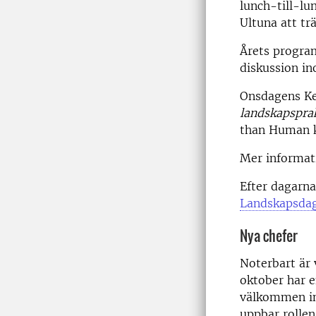
lunch-till-lu
Ultuna att tr
Årets progra
diskussion in
Onsdagens Ke
landskapsprak
than Human ko
Mer informati
Efter dagarna
Landskapsda
Nya chefer
Noterbart är 
oktober har e
välkommen in
uppbar rolle