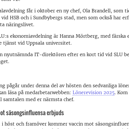
lavdelning får i oktober en ny chef, Ola Brandell, som t
t vid HSB och i Sundbybergs stad, men som också har er
ta näringslivet.
SLU:s ekonomiavdelning är Hanna Mörtberg, med färska 
e tjänst vid Uppsala universitet.
n nyutnämnda IT-direktören efter en kort tid vid SLU be
get.
ing pågår under denna del av hösten den sedvanliga löne
 kan läsa på medarbetarwebben:
Lönerevision 2025
. Kom 
ll samtalen med er närmsta chef.
ot säsongsinfluensa erbjuds
 i höst och framöver kommer vaccin mot säsongsinfluen