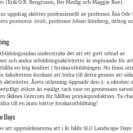
er (Erik O.R. Bengtsson, Per Modig och Maggie Roe).
or uppdrag sköttes professionellt av professor Åsa Ode
ts promotor 2026, professor Johan Stenberg, deltog oc
ning
tbildningssidan understryks det att ett gott utbud av
er och andra utbildningsaktiviteter är avgörande för at
hålla en hög kvalitet i forskarutbildningen. Nu finns ut
ör fakultetens forskare att bidra till detta genom att sö
h aktiviteter. Årets utlysning öppnade den 2: a oktober 
betydligt större än vanligt tack vare en gemensam sats
en Skånes Centrum för hållbar primärproduktion. Ta cha
dra till en ännu bättre forskarutbildning!
e Days
lov att uppmärksamma att i år hålls SLU Landscape Days 