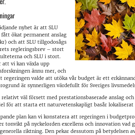
er.
ningar
lädjande nyhet är att SLU
 fått ökat permanent anslag
kr) och att SLU tillgodosågs
årets regleringsbrev – stort
akulteterna och SLU i stort.
 att vi kan växla upp
gsforskningen ännu mer, och
t regeringen valde att utöka vår budget är ett erkännand
rogrund är synnerligen värdefullt för Sveriges livsmedel
r relativt väl försett med prestationsbaserade anslag oc
el för att starta ett naturvetenskapligt basår lokaliserat 
ipande plan kan vi konstatera att regeringen i budgetpr
er tonvikt på nyckelorden excellens och innovation vad g
generella riktning. Den pekar dessutom på betydelsen a