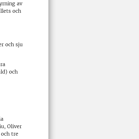
yrning av
llets och
er och sju
ora
uld) och
ia
u, Oliver
och tre