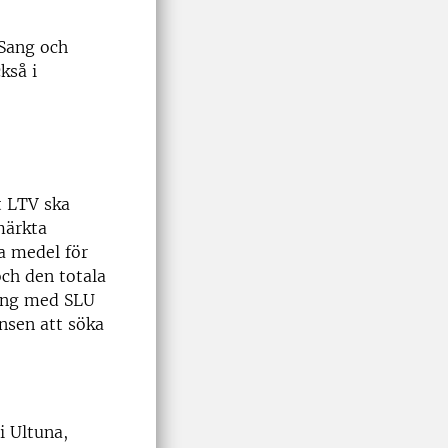
 Sang och
kså i
t LTV ska
märkta
ka medel för
och den totala
ning med SLU
nsen att söka
i Ultuna,