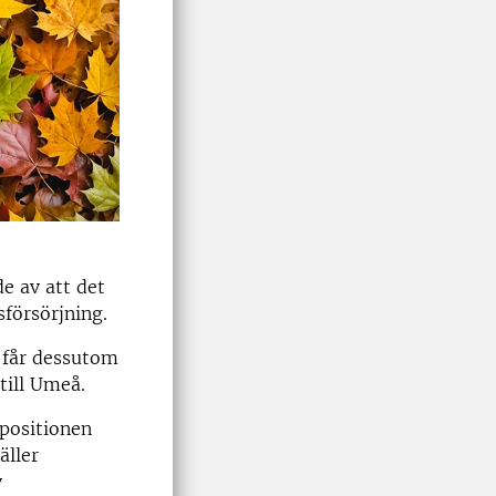
e av att det
sförsörjning.
h får dessutom
till Umeå.
opositionen
äller
v