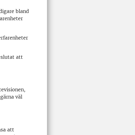
idigare bland
farenheter
erfarenheter
slutat att
revisionen,
gärna väl
sa att