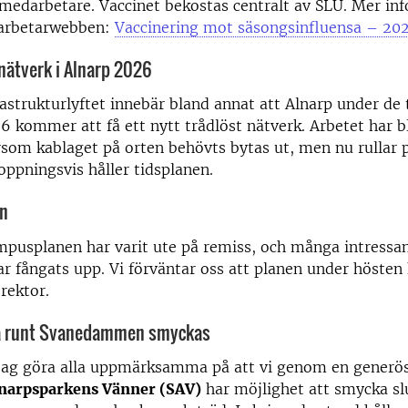
 medarbetare. Vaccinet bekostas centralt av SLU. Mer in
arbetarwebben:
Vaccinering mot säsongsinfluensa – 20
 nätverk i Alnarp 2026
rastrukturlyftet innebär bland annat att Alnarp under de 
6 kommer att få ett nytt trådlöst nätverk. Arbetet har b
rsom kablaget på orten behövts bytas ut, men nu rullar 
oppningsvis håller tidsplanen.
n
mpusplanen har varit ute på remiss, och många intressa
r fångats upp. Vi förväntar oss att planen under höste
 rektor.
a runt Svanedammen smyckas
l jag göra alla uppmärksamma på att vi genom en generö
lnarpsparkens Vänner (SAV)
har möjlighet att smycka sl