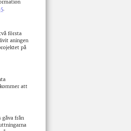
formation
25
.
två första
livit aningen
projektet på
nta
n kommer att
s gåva från
uttningarna