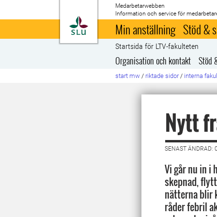
Medarbetarwebben
Information och service för medarbetar
Till startsida
Min anställning
Stöd & s
Startsida för LTV-fakulteten
Organisation och kontakt
Stöd 
start mw
/
riktade sidor
/
interna faku
Nytt f
SENAST ÄNDRAD: 
Vi går nu in i
skepnad, flyt
nätterna blir 
råder febril a