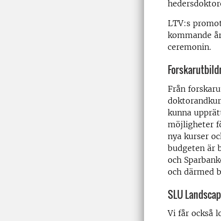
hedersdoktor
LTV:s promot
kommande åre
ceremonin.
Forskarutbild
Från forskaru
doktorandkurs
kunna upprätt
möjligheter f
nya kurser oc
budgeten är 
och Sparbank
och därmed bi
SLU Landscap
Vi får också 