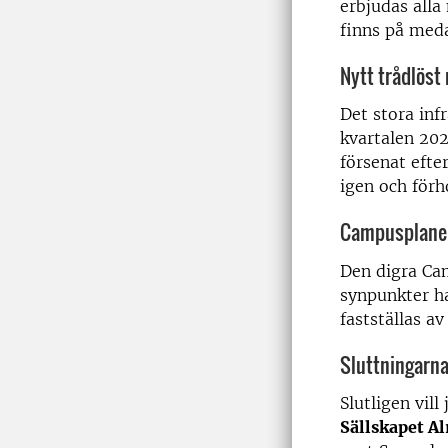
erbjudas alla
finns på med
Nytt trådlöst
Det stora inf
kvartalen 202
försenat efte
igen och förh
Campusplane
Den digra Ca
synpunkter ha
fastställas av
Sluttningarn
Slutligen vil
Sällskapet A