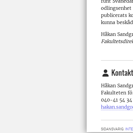
runt Svaneda
odlingsenhet 
publicerats k
kunna beskåd
Håkan Sandg
Fakultetsdire
Kontakt
Håkan Sandgre
Fakulteten fö
040-41 54 34
hakan.sandgr
SIDANSVARIG:
INT