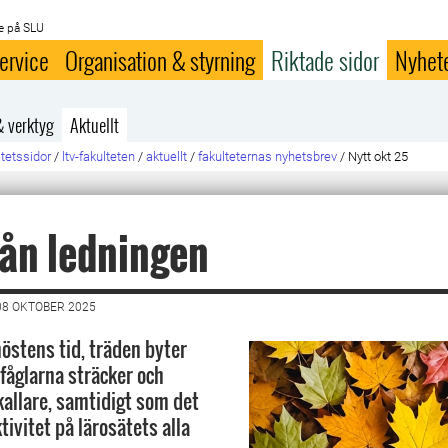
e på SLU
ervice
Organisation & styrning
Riktade sidor
Nyhet
& verktyg
Aktuellt
ltetssidor
/
ltv-fakulteten
/
aktuellt
/
fakulteternas nyhetsbrev
/
Nytt okt 25
rån ledningen
08 OKTOBER 2025
 höstens tid, träden byter
tfåglarna sträcker och
kallare, samtidigt som det
ktivitet på lärosätets alla