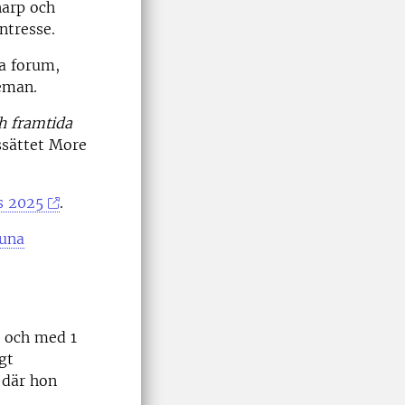
narp och
ntresse.
a forum,
eman.
h framtida
ssättet More
s 2025
.
tuna
n och med 1
gt
 där hon