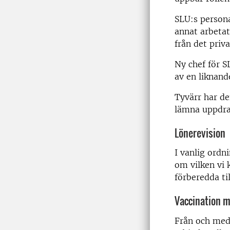
SLU:s persona
annat arbeta
från det priva
Ny chef för 
av en liknand
Tyvärr har de
lämna uppdra
Lönerevision
I vanlig ordn
om vilken vi
förberedda ti
Vaccination m
Från och med