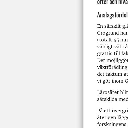
orter och nivå
Anslagsfördel
En särskilt g
Grogrund har
(totalt 45 mn
väldigt väl i 
grattis till f
Det möjliggör
växtförädlin
det faktum at
vi gör inom G
Lärosätet bli
särskilda med
På ett övergr
återigen lägg
forskningens 