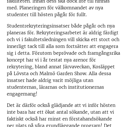
fakulteten. Innan dess ska dock lite till hinnas
med. Planeringen för välkomnandet av nya
studenter till hösten pågår för fullt.
Studentrekryteringsinsatser både pågår och nya
planeras för. Rekryteringsarbetet är aldrig färdigt
och vi i fakultetsledningen vill skicka ett stort och
innerligt tack till alla som fortsätter att engagera
sig i detta. Förutom beprövade och framgångsrika
koncept har vi i år testat nya arenor för
rekrytering, bland annat Järvaveckan, Kosläppet
på Lövsta och Malmö Garden Show. Alla dessa
insatser hade aldrig varit möjliga utan
studenternas, lärarnas och institutionernas
engagemang!
Det är därför också glädjande att vi inför hösten
inte bara har ett ökat antal sökande, utan att vi
faktiskt också har minst en förstahandsökande
per plats på våra grundläggande program! Det