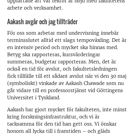
uppfattade att vår rektor är nöjd med fakultetens
arbete och verksamhet.
Aakash avgår och jag tillträder
För oss som arbetar med undervisning innebär
terminsslutet alltid ett slags tempoväxling. Det är
en intensiv period och mycket ska hinnas med.
Betyg ska rapporteras, kursvärderingar
summeras, budgetar rapporteras. Men, det är
också en tid för avslut, och fakultetsledningen
fick tillfälle till ett sådant avslut när vi den 30 maj
(symboliskt) vinkade av Aakash Chawade som nu
går vidare till en professorstjänst vid Göttingens
Universitet i Tyskland.
Aakash har gjort mycket för fakulteten, inte minst
kring forskningsinfrastruktur, och vi är
tacksamma för den tid han gett oss. Vi önskar
honom all lycka till i framtiden – och gläds