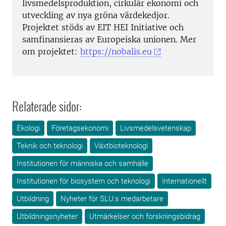
livsmedelsproduktion, cirkulär ekonomi och
utveckling av nya gröna värdekedjor.
Projektet stöds av EIT HEI Initiative och
samfinansieras av Europeiska unionen. Mer
om projektet:
https://nobalis.eu
Relaterade sidor:
Ekologi
Företagsekonomi
Livsmedelsvetenskap
Teknik och teknologi
Växtbioteknologi
Institutionen för människa och samhälle
Institutionen för biosystem och teknologi
Internationellt
Utbildning
Nyheter för SLU:s medarbetare
Utbildningsnyheter
Utmärkelser och forskningsbidrag