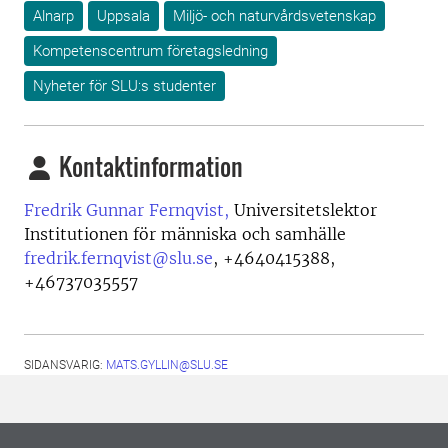
Alnarp
Uppsala
Miljö- och naturvårdsvetenskap
Kompetenscentrum företagsledning
Nyheter för SLU:s studenter
Kontaktinformation
Fredrik Gunnar Fernqvist,
Universitetslektor
Institutionen för människa och samhälle
fredrik.fernqvist@slu.se
,
+4640415388,
+46737035557
SIDANSVARIG:
MATS.GYLLIN@SLU.SE