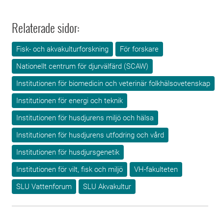
Relaterade sidor:
Fisk- och akvakulturforskning
För forskare
Nationellt centrum för djurvälfärd (SCAW)
Institutionen för biomedicin och veterinär folkhälsovetenskap
Institutionen för energi och teknik
Institutionen för husdjurens miljö och hälsa
Institutionen för husdjurens utfodring och vård
Institutionen för husdjursgenetik
Institutionen för vilt, fisk och miljö
VH-fakulteten
SLU Vattenforum
SLU Akvakultur