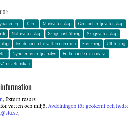
dor:
ybar energi
Kemi
Markvetenskap
Geo- och miljövetenskap
nik
Naturvetenskap
Skogshushållning
Skogsvetenskap
ologi
Institutionen för vatten och miljö
Forskning
Utbildning
ter
Nyheter om miljöanalys
Fortlöpande miljöanalys
urvårdsvetenskap
information
n,
Extern resurs
 för vatten och miljö,
Avdelningen för geokemi och hydr
n@slu.se
,