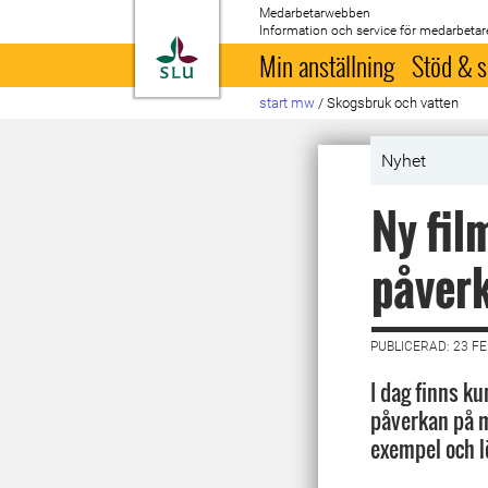
Medarbetarwebben
Information och service för medarbetar
Till startsida
Min anställning
Stöd & s
start mw
/
Skogsbruk och vatten
Nyhet
Ny fil
påverk
PUBLICERAD: 23 F
I dag finns k
påverkan på m
exempel och l