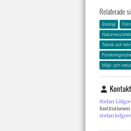
Relaterade si
Ekologi
Förn
Naturresurstek
Teknik och tekn
Forskningsnyhe
Miljö- och nat
Kontakt
Stefan Löfgre
Institutionen
stefan.lofgre