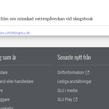
n film om minskad vattenpåverkan vid skogsbruk
FAN.LOFGREN@SLU.SE
ig som är
Senaste nytt från
edare
Driftinformation
and eller handledare
Lediga anställningar
re
SLU i media
ggare
SLU Play
nikatör