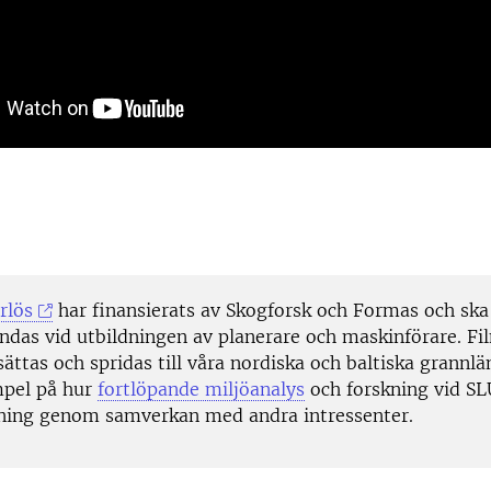
rlös
har finansierats av Skogforsk och Formas och ska
ndas vid utbildningen av planerare och maskinförare. Fi
ättas och spridas till våra nordiska och baltiska grannlä
mpel på hur
fortlöpande miljöanalys
och forskning vid S
dning genom samverkan med andra intressenter.