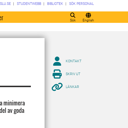
SLU.SE
STUDENTWEBB
BIBLIOTEK
SÖK PERSONAL
er
Sök
English
KONTAKT
SKRIV UT
LÄNKAR
na minimera
del av goda