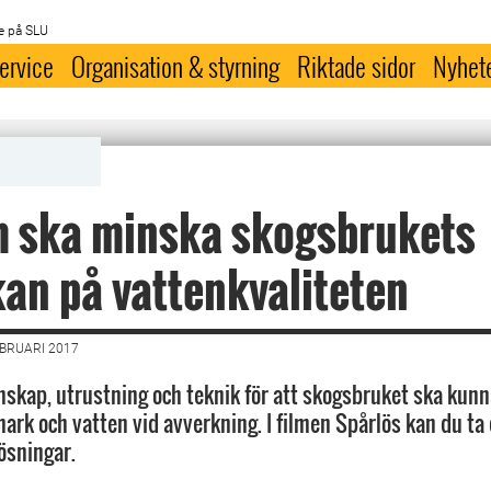
e på SLU
ervice
Organisation & styrning
Riktade sidor
Nyhet
m ska minska skogsbrukets
an på vattenkvaliteten
EBRUARI 2017
unskap, utrustning och teknik för att skogsbruket ska kun
ark och vatten vid avverkning. I filmen Spårlös kan du ta 
ösningar.