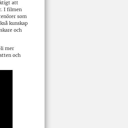
tigt att
. I filmen
prenörer som
också kunskap
skare och
bli mer
vatten och