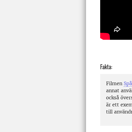
Fakta:
Filmen
Spå
annat anvä
också övers
är ett exe
till använ