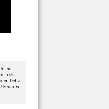
 bland
lmen ska
nder. Detta
LU kommer