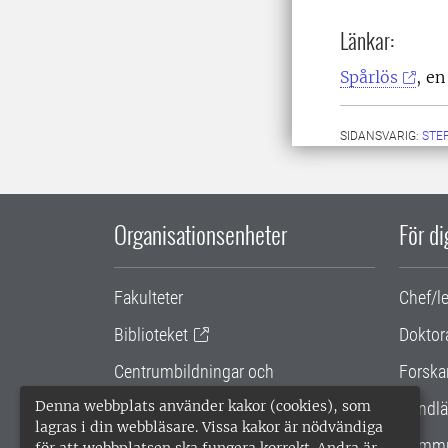
Länkar:
Spårlös
, e
SIDANSVARIG:
STE
Organisationsenheter
För d
Fakulteter
Chef/l
Biblioteket
Doktor
Centrumbildningar och
Forska
samarbetsprojekt
Denna webbplats använder kakor (cookies), som
Handlä
lagras i din webbläsare. Vissa kakor är nödvändiga
Gemensamma verksamhetsstödet
Kommu