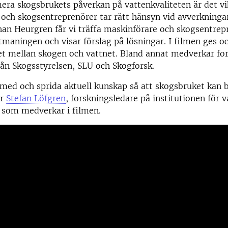
era skogsbrukets påverkan på vattenkvaliteten är det vik
och skogsentreprenörer tar rätt hänsyn vid avverkningar
han Heurgren får vi träffa maskinförare och skogsentre
utmaningen och visar förslag på lösningar. I filmen ges 
 mellan skogen och vattnet. Bland annat medverkar for
från Skogsstyrelsen, SLU och Skogforsk.
a med och sprida aktuell kunskap så att skogsbruket kan 
er
Stefan Löfgren
, forskningsledare på institutionen för 
 som medverkar i filmen.