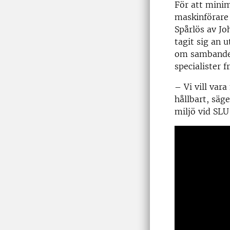
För att minim
maskinförare 
Spårlös av Jo
tagit sig an 
om sambandet
specialister 
– Vi vill var
hållbart, säg
miljö vid SLU