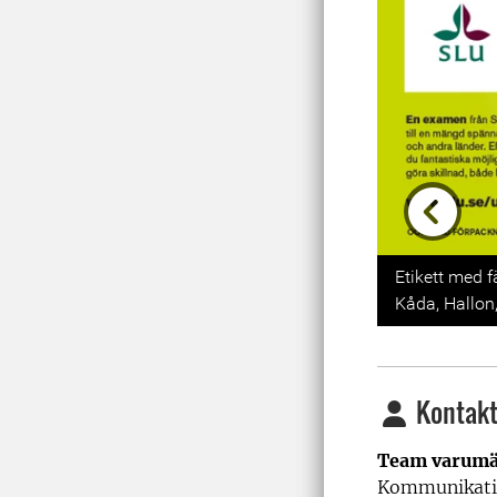
Previou
Etikett med f
Kåda, Hallon
Kontakt
Team varumä
Kommunikati