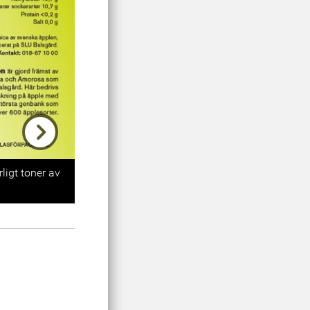
Next
ligt toner av