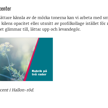
center
lättare
känsla av de mörka tonerna kan vi arbeta
med små
, kilens opacitet eller utsnitt av profilkollage istället för
Det glimmar till, lättar upp och levandegör.
cent i Hallon-röd.