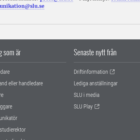
nikation@slu.se
ig som är
Senaste nytt från
edare
Driftinformation
and eller handledare
Lediga anställningar
re
SLU i media
ggare
SLU Play
nikatör
studierektor