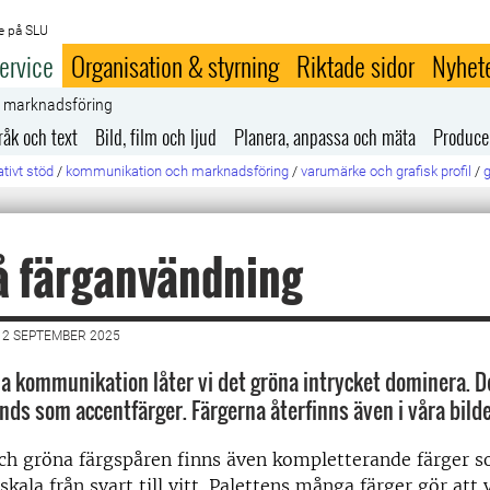
e på SLU
ervice
Organisation & styrning
Riktade sidor
Nyhet
h marknadsföring
råk och text
Bild, film och ljud
Planera, anpassa och mäta
Produce
tivt stöd
/
kommunikation och marknadsföring
/
varumärke och grafisk profil
/
g
å färganvändning
12 SEPTEMBER 2025
lla kommunikation låter vi det gröna intrycket dominera. D
nds som accentfärger. Färgerna återfinns även i våra bilde
och gröna färgspåren finns även kompletterande färger s
kala från svart till vitt. Palettens många färger gör att 