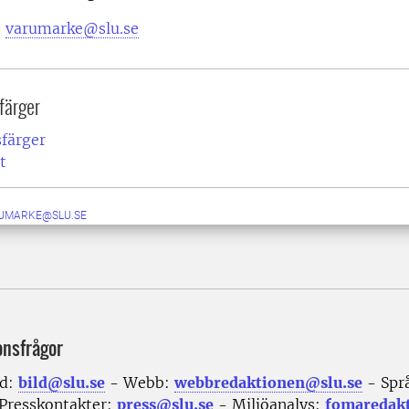
:
varumarke@slu.se
färger
sfärger
t
UMARKE@SLU.SE
onsfrågor
ld:
bild@slu.se
- Webb:
webbredaktionen@slu.se
- Spr
Presskontakter:
press@slu.se
- Miljöanalys:
fomaredak