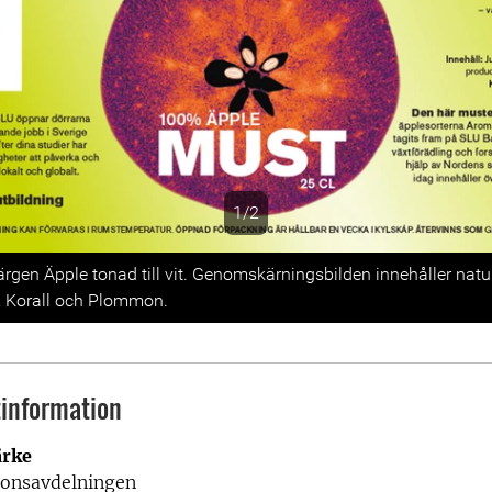
1/2
s
ärgen Äpple tonad till vit. Genomskärningsbilden innehåller natur
, Korall och Plommon.
information
rke
onsavdelningen