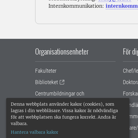
Internkommunikation:
internkommu
Organisationsenheter
För d
Fakulteter
Chef/l
Biblioteket
Doktor
Centrumbildningar och
Forska
samarbetsprojekt
Denna webbplats använder kakor (cookies), som
Handlä
lagras i din webbläsare. Vissa kakor är nödvändiga
Gemensamma verksamhetsstödet
Kommu
för att webbplatsen ska fungera korrekt. Andra är
valbara.
SLU Holding
Lärare/
Hantera valbara kakor