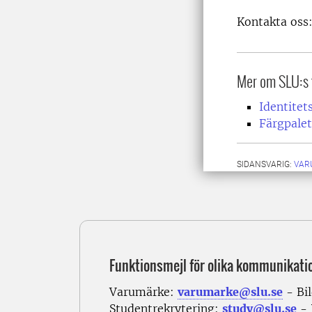
Kontakta oss
Mer om SLU:s 
Identitet
Färgpalet
SIDANSVARIG:
VAR
Funktionsmejl för olika kommunikati
Varumärke:
varumarke@slu.se
- Bi
Studentrekrytering:
study@slu.se
- 