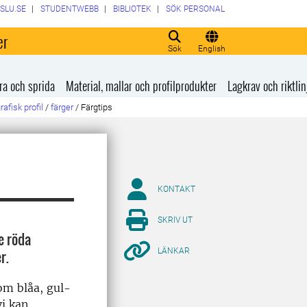
SLU.SE
STUDENTWEBB
BIBLIOTEK
SÖK PERSONAL
er
Sök
English
ra och sprida
Material, mallar och profilprodukter
Lagkrav och riktlin
rafisk profil
/
färger
/
Färgtips
KONTAKT
SKRIV UT
e röda
LÄNKAR
r.
om blåa, gul-
vi kan