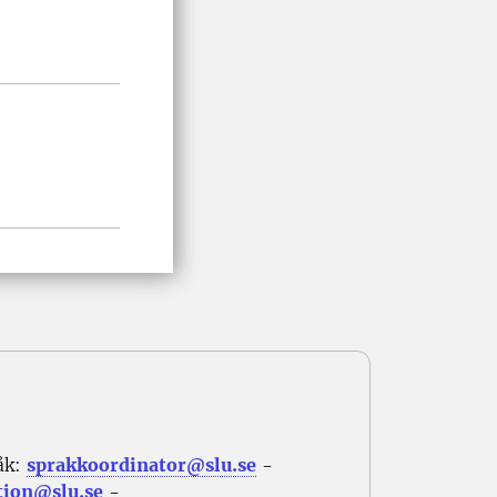
åk:
sprakkoordinator@slu.se
-
tion@slu.se
-