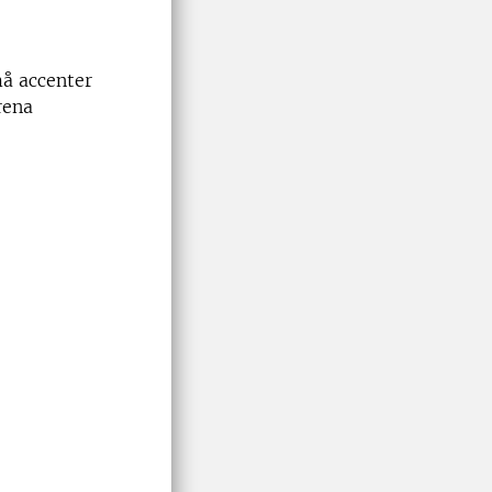
 accenter
 rena