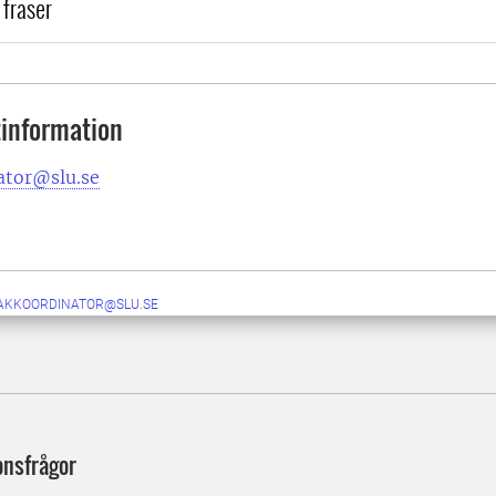
fraser
information
ator@slu.se
AKKOORDINATOR@SLU.SE
onsfrågor