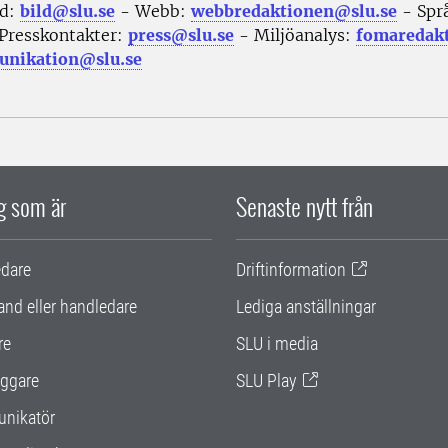
ld:
bild@slu.se
- Webb:
webbredaktionen@slu.se
- Spr
Presskontakter:
press@slu.se
- Miljöanalys:
fomaredak
nikation@slu.se
ig som är
Senaste nytt från
edare
Driftinformation
and eller handledare
Lediga anställningar
re
SLU i media
ggare
SLU Play
nikatör