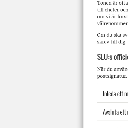
Tonen är ofta
till chefer oc
om vi är förs
välrenommera
Om du ska sva
skrev till dig.
SLU:s offici
När du använd
postsignatur
Inleda ett m
Avsluta ett