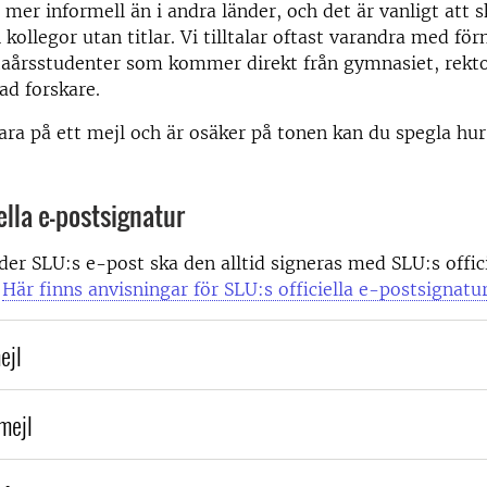
 mer informell än i andra länder, och det är vanligt att s
h kollegor utan titlar. Vi tilltalar oftast varandra med f
taårsstudenter som kommer direkt från gymnasiet, rekto
d forskare.
ra på ett mejl och är osäker på tonen kan du spegla hu
ella e-postsignatur
er SLU:s e-post ska den alltid signeras med SLU:s offici
.
Här finns anvisningar för SLU:s officiella e-postsignatur
ejl
 mejl