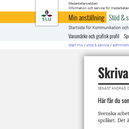
Medarbetarwebben
Information och service för medarbetar
Till startsida
Min anställning
Stöd & s
Startsida för Kommunikation oc
Varumärke och grafisk profil
Sp
start mw
/
stöd & service
/
administra
Skriva
SENAST ÄNDRAD: 
Här får du so
Svenska arbet
språket. Det 