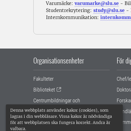
Varumärke:
varumarke@slu.se
- Bi
Studentrekrytering:
study@slu.se
- 
Internkommunikation:
internkommu
Organisationsenheter
För d
Fakulteter
Chef/l
Biblioteket
Doktor
Centrumbildningar och
Forska
samarbetsprojekt
Denna webbplats använder kakor (cookies), som
Handlä
lagras i din webbläsare. Vissa kakor är nödvändiga
Gemensamma verksamhetsstödet
Kommu
för att webbplatsen ska fungera korrekt. Andra är
valbara.
SLU Holding