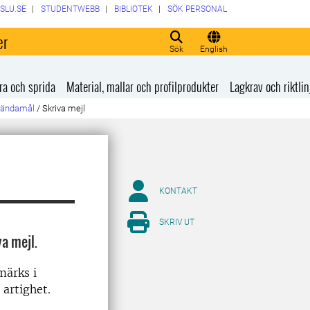
SLU.SE
STUDENTWEBB
BIBLIOTEK
SÖK PERSONAL
er
Sök
English
ra och sprida
Material, mallar och profilprodukter
Lagkrav och riktlin
ka ändamål
/
Skriva mejl
KONTAKT
SKRIV UT
a mejl.
märks i
 artighet.