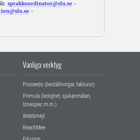
åk:
sprakkoordinator@slu.se
-
tion@slu.se
-
Vanliga verktyg
Proceedo (beställningar, fakturor)
Primula (ledighet, sjukanmälan,
lönespec m.m.)
Webbmejl
ReachMee
Edusign