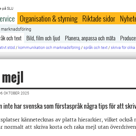
e på SLU
ervice
Organisation & styrning
Riktade sidor
Nyhet
h marknadsföring
råk och text
Bild, film och ljud
Planera, anpassa och mäta
Produce
tivt stöd
/
kommunikation och marknadsföring
/
språk och text
/
skriva för oli
 mejl
06 OKTOBER 2025
m inte har svenska som förstaspråk några tips för att skriv
splatser kännetecknas av platta hierarkier, vilket också 
är normalt att skriva korta och raka mejl utan överdriven