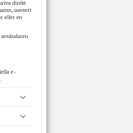
kriva direkt
örnamn, oavsett
r eller en
r avsändaren
ella e-
.