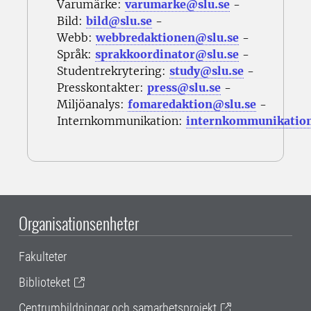
Varumärke:
varumarke@slu.se
-
Bild:
bild@slu.se
-
Webb:
webbredaktionen@slu.se
-
Språk:
sprakkoordinator@slu.se
-
Studentrekrytering:
study@slu.se
-
Presskontakter:
press@slu.se
-
Miljöanalys:
fomaredaktion@slu.se
-
Internkommunikation:
internkommunikatio
Organisationsenheter
Fakulteter
Biblioteket
Centrumbildningar och samarbetsprojekt