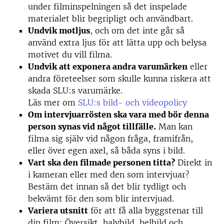
under filminspelningen så det inspelade
materialet blir begripligt och användbart.
Undvik motljus
, och om det inte går så
använd extra ljus för att lätta upp och belysa
motivet du vill filma.
Undvik att exponera andra varumärken
eller
andra företeelser som skulle kunna riskera att
skada SLU:s varumärke.
Läs mer om
SLU:s bild- och videopolicy
Om intervjuarrösten ska vara med bör denna
person synas vid något tillfälle.
Man kan
filma sig själv vid någon fråga, framifrån,
eller över egen axel, så båda syns i bild.
Vart ska den filmade personen titta?
Direkt in
i kameran eller med den som intervjuar?
Bestäm det innan så det blir tydligt och
bekvämt för den som blir intervjuad.
Variera utsnitt
för att få alla byggstenar till
din film: Översikt, halvbild, helbild och