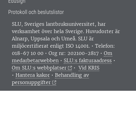
Edusign
Protokoll och beslutslistor
SLU, Sveriges lantbruksuniversitet, har
verksamhet över hela Sverige. Huvudorter är
Alnarp, Uppsala och Umeå.
SLU är
miljöcertifierat enligt ISO 14001. •
Telefon:
018-67 10 00 • Org nr: 202100-2817 •
Om
medarbetarwebben
•
SLU:s fakturaadress
•
Om SLU:s webbplatser
•
Vid KRIS
•
Hantera kakor
•
Behandling av
personuppgifter