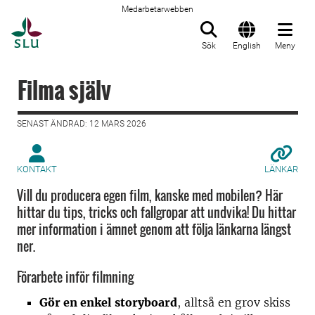
Medarbetarwebben
Till startsida
Sök
English
Meny
Filma själv
SENAST ÄNDRAD: 12 MARS 2026
KONTAKT
LÄNKAR
Vill du producera egen film, kanske med mobilen? Här
hittar du tips, tricks och fallgropar att undvika! Du hittar
mer information i ämnet genom att följa länkarna längst
ner.
Förarbete inför filmning
Gör en enkel storyboard
, alltså en grov skiss