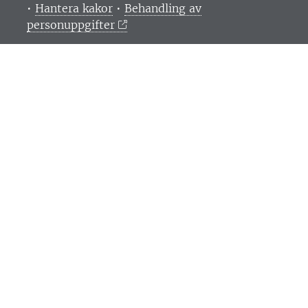
•
Hantera kakor
•
Behandling av
personuppgifter