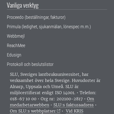
Vanliga verktyg
Proceedo (beställningar, fakturor)
Primula (ledighet, sjukanmälan, lönespec m.m.)
Webbmejl
ReachMee
Edusign
Protokoll och beslutslistor
SLU, Sveriges lantbruksuniversitet, har
verksamhet över hela Sverige. Huvudorter är
Alnarp, Uppsala och Umeå.
SLU är
miljöcertifierat enligt ISO 14001. •
Telefon:
018-67 10 00 • Org nr: 202100-2817 •
Om
medarbetarwebben
•
SLU:s fakturaadress
•
Om SLU:s webbplatser
•
Vid KRIS