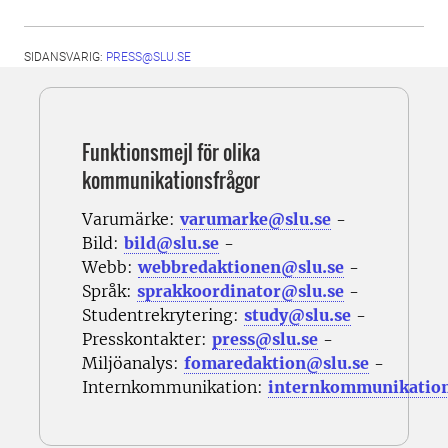
SIDANSVARIG:
PRESS@SLU.SE
Funktionsmejl för olika
kommunikationsfrågor
Varumärke:
varumarke@slu.se
-
Bild:
bild@slu.se
-
Webb:
webbredaktionen@slu.se
-
Språk:
sprakkoordinator@slu.se
-
Studentrekrytering:
study@slu.se
-
Presskontakter:
press@slu.se
-
Miljöanalys:
fomaredaktion@slu.se
-
Internkommunikation:
internkommunikatio