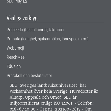
SLU Play
Vanliga verktyg
Proceedo (beställningar, fakturor)
Primula (ledighet, sjukanmälan, lönespec m.m.)
Webbmejl
ReachMee
Edusign
Protokoll och beslutslistor
SLU, Sveriges lantbruksuniversitet, har
verksamhet över hela Sverige. Huvudorter är
Alnarp, Uppsala och Umeå.
SLU är
miljöcertifierat enligt ISO 14001. •
Telefon:
018-67 10 00 • Org nr: 202100-2817 •
Om