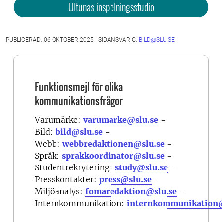
Ultunas inspelningsstudio
PUBLICERAD: 06 OKTOBER 2025 - SIDANSVARIG:
BILD@SLU.SE
Funktionsmejl för olika
kommunikationsfrågor
Varumärke:
varumarke@slu.se
-
Bild:
bild@slu.se
-
Webb:
webbredaktionen@slu.se
-
Språk:
sprakkoordinator@slu.se
-
Studentrekrytering:
study@slu.se
-
Presskontakter:
press@slu.se
-
Miljöanalys:
fomaredaktion@slu.se
-
Internkommunikation:
internkommunikation@