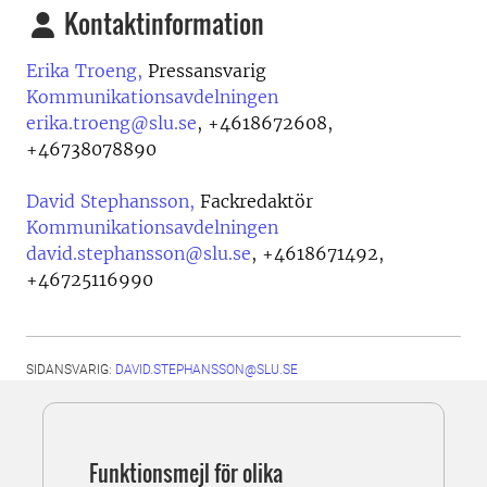
Kontaktinformation
Erika Troeng,
Pressansvarig
Kommunikationsavdelningen
erika.troeng@slu.se
,
+4618672608,
+46738078890
David Stephansson,
Fackredaktör
Kommunikationsavdelningen
david.stephansson@slu.se
,
+4618671492,
+46725116990
SIDANSVARIG:
DAVID.STEPHANSSON@SLU.SE
Funktionsmejl för olika