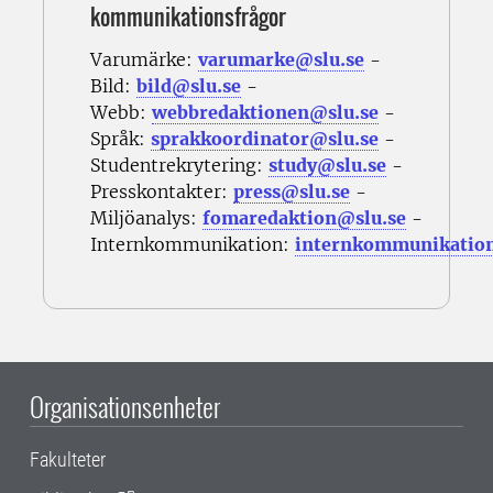
kommunikationsfrågor
Varumärke:
varumarke@slu.se
-
Bild:
bild@slu.se
-
Webb:
webbredaktionen@slu.se
-
Språk:
sprakkoordinator@slu.se
-
Studentrekrytering:
study@slu.se
-
Presskontakter:
press@slu.se
-
Miljöanalys:
fomaredaktion@slu.se
-
Internkommunikation:
internkommunikatio
Organisationsenheter
Fakulteter