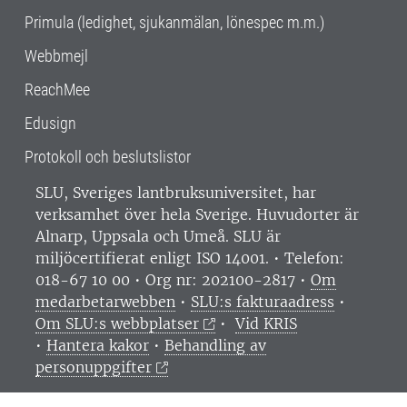
Primula (ledighet, sjukanmälan, lönespec m.m.)
Webbmejl
ReachMee
Edusign
Protokoll och beslutslistor
SLU, Sveriges lantbruksuniversitet, har
verksamhet över hela Sverige. Huvudorter är
Alnarp, Uppsala och Umeå.
SLU är
miljöcertifierat enligt ISO 14001. •
Telefon:
018-67 10 00 • Org nr: 202100-2817 •
Om
medarbetarwebben
•
SLU:s fakturaadress
•
Om SLU:s webbplatser
•
Vid KRIS
•
Hantera kakor
•
Behandling av
personuppgifter