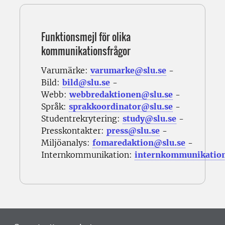
Funktionsmejl för olika
kommunikationsfrågor
Varumärke:
varumarke@slu.se
-
Bild:
bild@slu.se
-
Webb:
webbredaktionen@slu.se
-
Språk:
sprakkoordinator@slu.se
-
Studentrekrytering:
study@slu.se
-
Presskontakter:
press@slu.se
-
Miljöanalys:
fomaredaktion@slu.se
-
Internkommunikation:
internkommunikatio