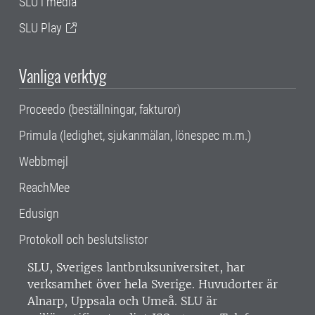
SLU i media
SLU Play
Vanliga verktyg
Proceedo (beställningar, fakturor)
Primula (ledighet, sjukanmälan, lönespec m.m.)
Webbmejl
ReachMee
Edusign
Protokoll och beslutslistor
SLU, Sveriges lantbruksuniversitet, har
verksamhet över hela Sverige. Huvudorter är
Alnarp, Uppsala och Umeå.
SLU är