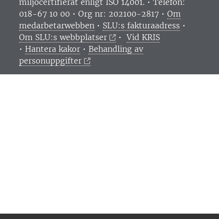
miljöcertifierat enligt ISO 14001. •
Telefon:
018-67 10 00 • Org nr: 202100-2817 •
Om
medarbetarwebben
•
SLU:s fakturaadress
•
Om SLU:s webbplatser
•
Vid KRIS
•
Hantera kakor
•
Behandling av
personuppgifter