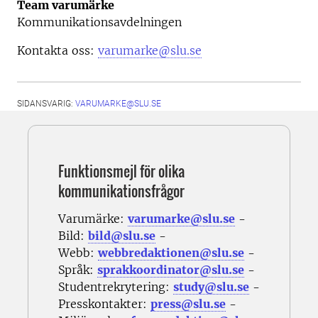
Team varumärke
Kommunikationsavdelningen
Kontakta oss:
varumarke@slu.se
SIDANSVARIG:
VARUMARKE@SLU.SE
Funktionsmejl för olika
kommunikationsfrågor
Varumärke:
varumarke@slu.se
-
Bild:
bild@slu.se
-
Webb:
webbredaktionen@slu.se
-
Språk:
sprakkoordinator@slu.se
-
Studentrekrytering:
study@slu.se
-
Presskontakter:
press@slu.se
-